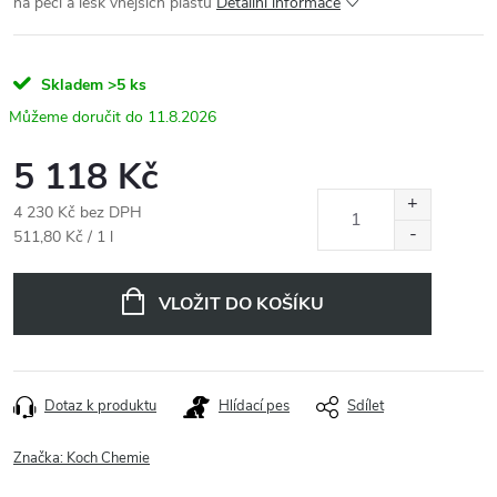
na péči a lesk vnějších plastů
Detailní informace
Skladem
>5 ks
11.8.2026
5 118 Kč
4 230 Kč bez DPH
Měrná
511,80 Kč / 1 l
cena:
VLOŽIT DO KOŠÍKU
Dotaz k produktu
Hlídací pes
Sdílet
Značka:
Koch Chemie