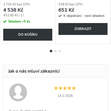
3 750 Kč bez DPH
538 Kč bez DPH
4 538 Kč
651 Kč
Měrná
453,80 Kč / 1 l
K objednání - není skladem
cena:
Skladem
>5 ks
ZOBRAZIT
DO KOŠÍKU
14.1.2026