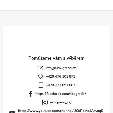
Z
á
p
a
t
info
@
eko-grado.cz
í
+420 476 101 871
+420 723 691 602
https://facebook.com/ekogrado/
ekogrado_cz/
https://www.youtube.com/channel/UCuRoAs1AevxqS