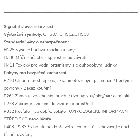
______________________________________________________________
Signální slovo:
nebezpečí
Výstražné symboly:
GHS07, GHS02,GHS09
Standardní věty o nebezpečnosti:
H225 Vysoce hořlavá kapalina a páry.
H336 Může způsobit ospalost nebo závratě.
H411 Toxický pro vodní organismy, s dlouhodobými účinky.
Pokyny pro bezpečné zacházení:
P210 Chraňte před teplem/jiskrami/ otevřeným plamenem/ horkými
povrchy. - Zákaz kouření.
P261 Zamezte vdechování prachu/ dýmu/plynu/mlhy/par/ aerosolů.
P273 Zabraňte uvolnění do životního prostředí.
P312 Necítíte-li se dobře, volejte TOXIKOLOGICKÉ INFORMAČNÍ
STŘEDISKO nebo lékaře.
P403+P233 Skladujte na dobře větraném místě. Uchovávejte obal
těsně uzavřený.