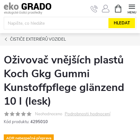
Přejít
NÁKUPNÍ
KOŠÍK
na
obsah
HLEDAT
ČISTIČE EXTERIÉRŮ VOZIDEL
Oživovač vnějších plastů
Koch Gkg Gummi
Kunstoffpflege glänzend
10 l (lesk)
Podrobnosti hodnocení
Neohodnoceno
Kód produktu:
4295010
ADR nebezpečná přeprava