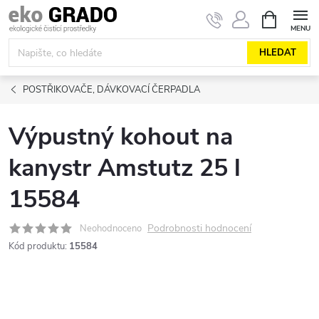
Přejít
NÁKUPNÍ
KOŠÍK
na
obsah
HLEDAT
POSTŘIKOVAČE, DÁVKOVACÍ ČERPADLA
Výpustný kohout na
kanystr Amstutz 25 l
15584
Podrobnosti hodnocení
Neohodnoceno
Kód produktu:
15584