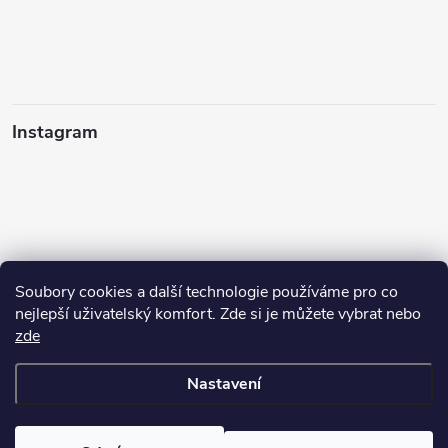
Instagram
Soubory cookies a další technologie používáme pro co
nejlepší uživatelský komfort. Zde si je můžete vybrat nebo
zde
Sledovat na Instagramu
Nastavení
Copyright 2026
cisticiprostredky-ekogrado.cz
. Všechna práva
vyhrazena.
Upravit nastavení cookies