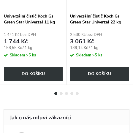
Univerzální čistič Koch Gs
Univerzální čistič Koch Gs
Green Star Univerzal 11 kg
Green Star Univerzal 22 kg
1 441 Kč bez DPH
2 530 Kč bez DPH
1 744 Kč
3 061 Kč
Měrná
Měrná
158,55 Kč / 1 kg
139,14 Kč / 1 kg
cena:
cena:
Skladem
>5 ks
Skladem
>5 ks
DO KOŠÍKU
DO KOŠÍKU