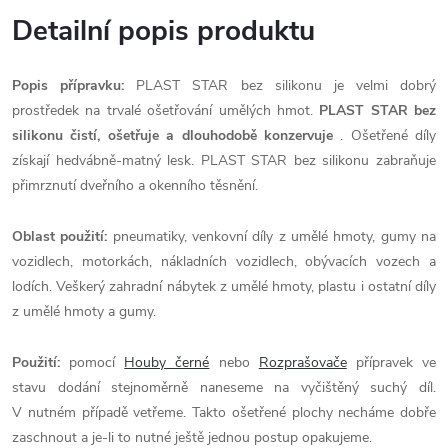
Detailní popis produktu
Popis přípravku:
PLAST STAR bez silikonu je velmi dobrý
prostředek na trvalé ošetřování umělých hmot.
PLAST STAR bez
silikonu čistí, ošetřuje a dlouhodobě konzervuje
. Ošetřené díly
získají hedvábně-matný lesk. PLAST STAR bez silikonu zabraňuje
přimrznutí dveřního a okenního těsnění.
Oblast použití:
pneumatiky, venkovní díly z umělé hmoty, gumy na
vozidlech, motorkách, nákladních vozidlech, obývacích vozech a
lodích. Veškerý zahradní nábytek z umělé hmoty, plastu i ostatní díly
z umělé hmoty a gumy.
Použití:
pomocí
Houby černé
nebo
Rozprašovače
přípravek ve
stavu dodání stejnoměrně naneseme na vyčištěný suchý díl.
V nutném případě vetřeme. Takto ošetřené plochy necháme dobře
zaschnout a je-li to nutné ještě jednou postup opakujeme.