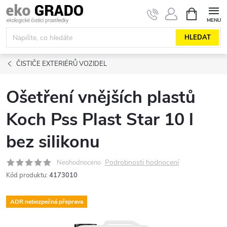
Přejít
NÁKUPNÍ
KOŠÍK
na
obsah
HLEDAT
ČISTIČE EXTERIÉRŮ VOZIDEL
Ošetření vnějších plastů
Koch Pss Plast Star 10 l
bez silikonu
Podrobnosti hodnocení
Neohodnoceno
Kód produktu:
4173010
ADR nebezpečná přeprava