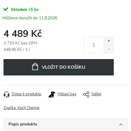
Skladem
>5 ks
11.8.2026
4 489 Kč
3 710 Kč bez DPH
Měrná
448,90 Kč / 1 l
cena:
VLOŽIT DO KOŠÍKU
Dotaz k produktu
Hlídací pes
Sdílet
Značka:
Koch Chemie
Popis produktu