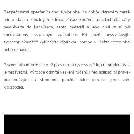
Bezpečnostní opatření:
uchovávejte obal na dobře větraném místě,
mimo dosah zápalných zdrojů. Zákaz kouření, nevdechujte páry,
nevylévejte do kanalizace, tento materiál a jeho obal musí být
zneškodněny bezpečným způsobem. Při požití nevyvolávejte
zvracení: okamžitě vyhledejte lékařskou pomoc a ukažte tento obal
nebo označení.
Pozor:
Tato informace o přípravku má ryze vysvětlující poradenství a
je nezávazná. Výrobce odmítá veškerá ručení. Před aplikací přípravek
přezkoušejte na vhodnost použití. Jako poradci jsme vám
k dispozici.