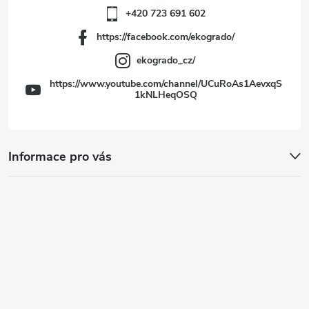
+420 723 691 602
https://facebook.com/ekogrado/
ekogrado_cz/
https://www.youtube.com/channel/UCuRoAs1AevxqS
1kNLHeqOSQ
Informace pro vás