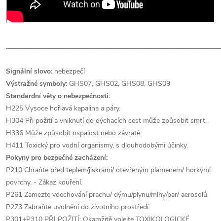
______________________________________________________________
Signální slovo:
nebezpečí
Výstražné symboly:
GHS07, GHS02, GHS08, GHS09
Standardní věty o nebezpečnosti:
H225 Vysoce hořlavá kapalina a páry.
H304 Při požití a vniknutí do dýchacích cest může způsobit smrt.
H336 Může způsobit ospalost nebo závratě.
H411 Toxický pro vodní organismy, s dlouhodobými účinky.
Pokyny pro bezpečné zacházení:
P210 Chraňte před teplem/jiskrami/ otevřeným plamenem/ horkými
povrchy. - Zákaz kouření.
P261 Zamezte vdechování prachu/ dýmu/plynu/mlhy/par/ aerosolů.
P273 Zabraňte uvolnění do životního prostředí.
P301+P310 PŘI POŽITÍ: Okamžitě volejte TOXIKOLOGICKÉ