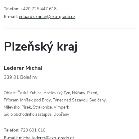
Telefon:
+420 725 447 618
E-mail:
eduard.skrinar@eko-grado.cz
Plzeňský kraj
Lederer Michal
339 01
Bolešiny
Oblast: Česká Kubice, Horšovský Týn, Nýřany, Plzeň,
Příbram, Mníšek pod Brdy, Týnec nad Sázavou, Sedlčany,
Milevsko, Písek, Strakonice, Vimperk
Sídlo obchodního zástupce: Dobřany
Telefon:
723 691 616
E-mail:
michal.lederer@eko-grado.cz