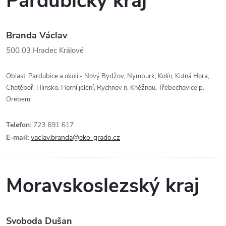
Pardubický kraj
Branda Václav
500 03
Hradec Králové
Oblast: Pardubice a okolí - Nový Bydžov, Nymburk, Kolín, Kutná Hora,
Chotěboř, Hlinsko, Horní jelení, Rychnov n. Kněžnou, Třebechovice p.
Orebem.
Telefon:
723 691 617
E-mail:
vaclav.branda@eko-grado.cz
Moravskoslezský kraj
Svoboda Dušan