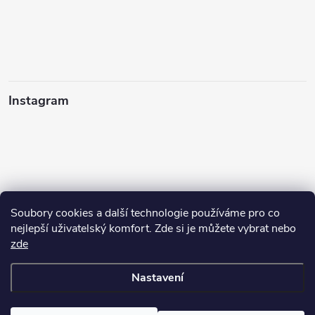
Instagram
Soubory cookies a další technologie používáme pro co
nejlepší uživatelský komfort. Zde si je můžete vybrat nebo
zde
Sledovat na Instagramu
Nastavení
Copyright 2026
cisticiprostredky-ekogrado.cz
. Všechna práva
vyhrazena.
Upravit nastavení cookies