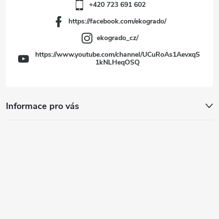
+420 723 691 602
https://facebook.com/ekogrado/
ekogrado_cz/
https://www.youtube.com/channel/UCuRoAs1AevxqS
1kNLHeqOSQ
Informace pro vás