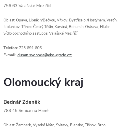
756 63
Valašské Meziříčí
Oblast: Opava, Lipník n/Bečvou, Vítkov, Bystřice p./Hostýnem, Vsetín,
Jablunkov, Třinec, Český Těšín, Karviná, Bohumín, Ostrava, Hlučín
Sídlo obchodního zástupce: Valašské Meziříčí
Telefon:
723 691 605
E-mail:
dusan.svoboda@eko-grado.cz
;
Olomoucký kraj
Bednář Zdeněk
783 45
Senice na Hané
Oblast: Žamberk, Vysoké Mýto, Svitavy, Blansko, Tišnov, Brno,