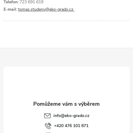
Telefon:
723 691 619
E-mail:
tomas.studeny@eko-grado.cz
Z
á
p
a
t
info
@
eko-grado.cz
í
+420 476 101 871