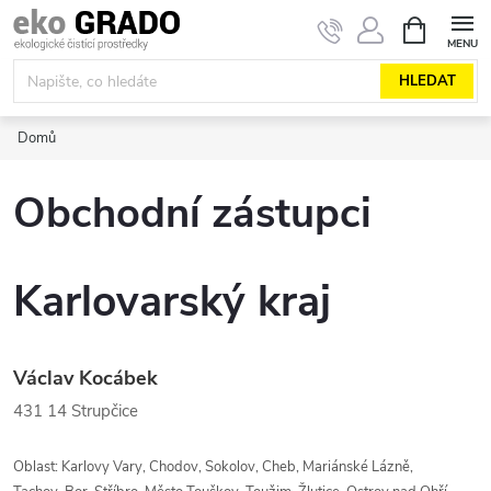
Přejít
NÁKUPNÍ
KOŠÍK
na
obsah
HLEDAT
Domů
Obchodní zástupci
Karlovarský kraj
Václav Kocábek
431 14
Strupčice
Oblast: Karlovy Vary, Chodov, Sokolov, Cheb, Mariánské Lázně,