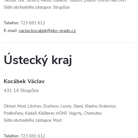
Tachov, Bor, Stříbro, Město Touškov, Toužim, Žlutice, Ostrov nad Ohří
Sídlo obchodního zástupce: Strupčice
Telefon:
723 691 612
E-mail:
vaclav.kocabek@eko-grado.cz
Ústecký kraj
Kocábek Václav
431 14
Strupčice
Oblast: Most, Litvínov, Duchcov, Louny, Slaný, Kladno, Kralovice,
Podbořany, Kadaň, Klášterec n/Ohří, Vejprty, Chomutov
Sídlo obchodního zástupce: Most
Telefon:
723 691 612