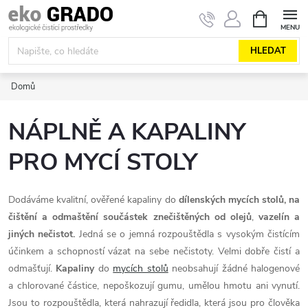
Přejít
NÁKUPNÍ
KOŠÍK
na
obsah
HLEDAT
Domů
NÁPLNĚ A KAPALINY
PRO MYCÍ STOLY
Dodáváme kvalitní, ověřené kapaliny do
dílenských mycích stolů
, na
čištění a odmaštění součástek znečištěných od olejů
,
vazelín a
jiných nečistot.
Jedná se o jemná rozpouštědla s vysokým čistícím
účinkem a schopností vázat na sebe nečistoty. Velmi dobře čistí a
odmašťují.
Kapaliny
do
mycích stolů
neobsahují žádné halogenové
a chlorované částice, nepoškozují gumu, umělou hmotu ani vynutí.
Jsou to rozpouštědla, která nahrazují ředidla, která jsou pro člověka