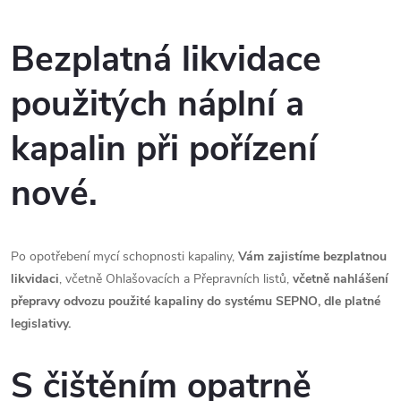
O
v
Bezplatná likvidace
l
použitých náplní a
á
kapalin při pořízení
d
nové.
a
c
Po opotřebení mycí schopnosti kapaliny,
Vám zajistíme bezplatnou
í
likvidaci
, včetně Ohlašovacích a Přepravních listů,
včetně nahlášení
p
přepravy odvozu použité kapaliny do systému SEPNO, dle platné
legislativy.
r
v
S čištěním opatrně