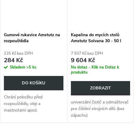
Gumové rukavice Amstutz na
Kapalina do mycích stolů
rozpouštědla
Amstutz Solvana 30 - 50 l
235 Kč bez DPH
7 937 Kč bez DPH
284 Kč
9 604 Kč
Skladem
>5 ks
Na dotaz - Klik na Dotaz k
produktu
DO KOŠÍKU
ZOBRAZIT
Chrání pokožku před
univerzální čistič a odmašťovač
rozpouštědly, oleji a
pro čištění strojních dílů (bez
mastnotami apod.
zápachu)