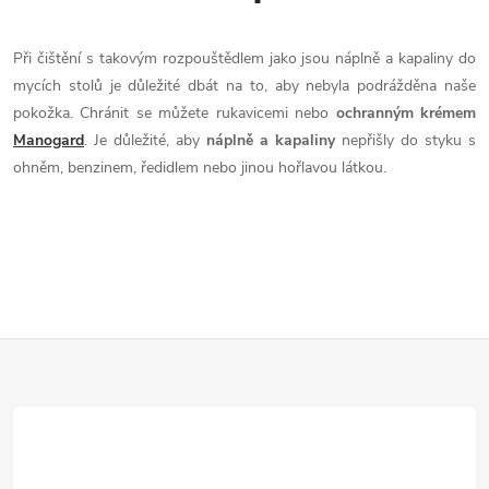
k
y
Při čištění s takovým rozpouštědlem jako jsou náplně a kapaliny do
mycích stolů je důležité dbát na to, aby nebyla podrážděna naše
v
pokožka. Chránit se můžete rukavicemi nebo
ochranným krémem
ý
Manogard
. Je důležité, aby
náplně a kapaliny
nepřišly do styku s
ohněm, benzinem, ředidlem nebo jinou hořlavou látkou.
p
i
s
u
Z
á
p