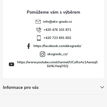
a
t
info
@
eko-grado.cz
í
+420 476 101 871
+420 723 691 602
https://facebook.com/ekogrado/
ekogrado_cz/
https://www.youtube.com/channel/UCuRoAs1AevxqS
1kNLHeqOSQ
Informace pro vás