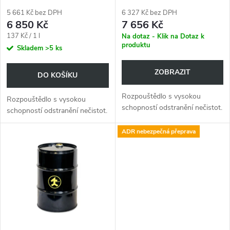
p
r
5 661 Kč bez DPH
6 327 Kč bez DPH
r
6 850 Kč
7 656 Kč
o
Měrná
137 Kč / 1 l
Na dotaz - Klik na Dotaz k
o
produktu
cena:
Skladem
>5 ks
d
d
ZOBRAZIT
DO KOŠÍKU
u
u
Rozpouštědlo s vysokou
Rozpouštědlo s vysokou
schopností odstranění nečistot.
k
schopností odstranění nečistot.
k
ADR nebezpečná přeprava
t
t
ů
ů