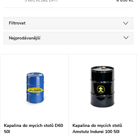
5 661 Kč bez DPH
6 850 Kč
Filtrovat
Ř
Nejprodávanější
a
Nejlevnější
V
Nejdražší
z
ý
Abecedně
e
p
n
i
í
s
p
Kapalina do mycích stolů D60
Kapalina do mycích stolů
50l
Amstutz Indurei 100 50l