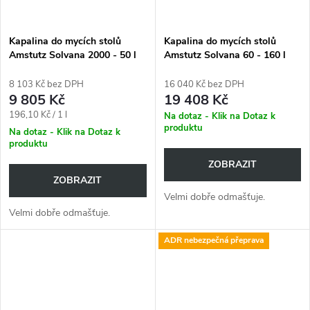
Kapalina do mycích stolů
Kapalina do mycích stolů
Amstutz Solvana 2000 - 50 l
Amstutz Solvana 60 - 160 l
8 103 Kč bez DPH
16 040 Kč bez DPH
9 805 Kč
19 408 Kč
Měrná
196,10 Kč / 1 l
Na dotaz - Klik na Dotaz k
produktu
cena:
Na dotaz - Klik na Dotaz k
produktu
ZOBRAZIT
ZOBRAZIT
Velmi dobře odmašťuje.
Velmi dobře odmašťuje.
ADR nebezpečná přeprava