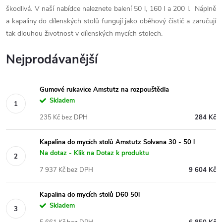
škodlivá.
V naší nabídce naleznete balení 50 l, 160 l a 200 l. Náplně
a kapaliny do dílenských stolů fungují jako oběhový čistič a zaručují
tak dlouhou životnost v dílenských mycích stolech.
Nejprodávanější
Gumové rukavice Amstutz na rozpouštědla
Skladem
235 Kč bez DPH
284 Kč
Kapalina do mycích stolů Amstutz Solvana 30 - 50 l
Na dotaz - Klik na Dotaz k produktu
7 937 Kč bez DPH
9 604 Kč
Kapalina do mycích stolů D60 50l
Skladem