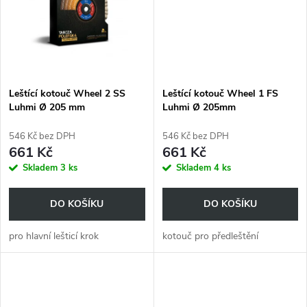
ů
ů
Leštící kotouč Wheel 2 SS
Leštící kotouč Wheel 1 FS
Luhmi Ø 205 mm
Luhmi Ø 205mm
546 Kč bez DPH
546 Kč bez DPH
661 Kč
661 Kč
Skladem
3 ks
Skladem
4 ks
DO KOŠÍKU
DO KOŠÍKU
pro hlavní lešticí krok
kotouč pro předleštění