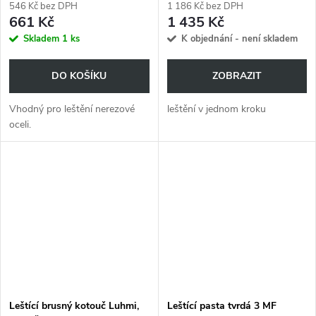
546 Kč bez DPH
1 186 Kč bez DPH
661 Kč
1 435 Kč
Skladem
1 ks
K objednání - není skladem
DO KOŠÍKU
ZOBRAZIT
Vhodný pro leštění nerezové
leštění v jednom kroku
oceli.
Leštící brusný kotouč Luhmi,
Leštící pasta tvrdá 3 MF