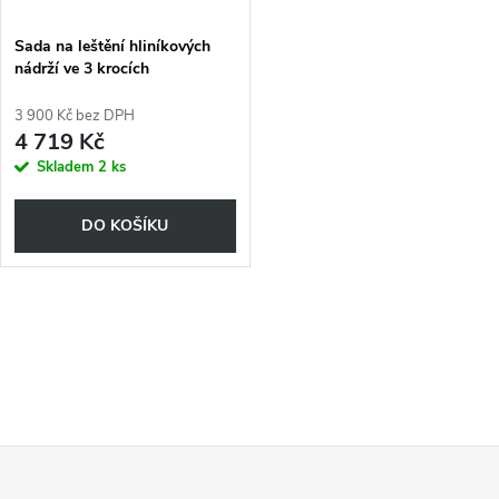
Sada na leštění hliníkových
nádrží ve 3 krocích
3 900 Kč bez DPH
4 719 Kč
Skladem
2 ks
DO KOŠÍKU
O
v
l
Z
á