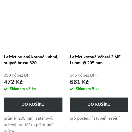
Leštící brusný kotouč Luhmi,
Leštící kotouč Wheel 3 MF
stupeň brusu 320
Luhmi Ø 205 mm
390 Kč bez DPH
546 Kč bez DPH
472 Kč
661 Kč
Skladem
>5 ks
Skladem
5 ks
DO KOŠÍKU
DO KOŠÍKU
průměr 205 mm, saténový,
pro poslední stupeň leštění
určený pro těžko přístupná
místa