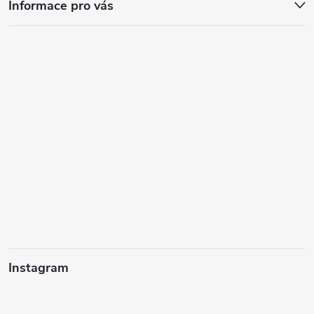
p
Informace pro vás
i
s
u
Instagram