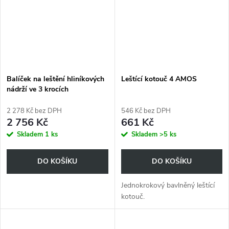
Balíček na leštění hliníkových
Leštící kotouč 4 AMOS
nádrží ve 3 krocích
2 278 Kč bez DPH
546 Kč bez DPH
2 756 Kč
661 Kč
Skladem
1 ks
Skladem
>5 ks
DO KOŠÍKU
DO KOŠÍKU
Jednokrokový bavlněný leštící
kotouč.