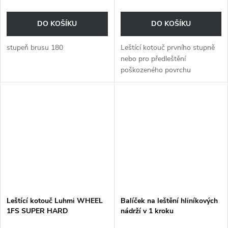
DO KOŠÍKU
DO KOŠÍKU
stupeň brusu 180
Leštící kotouč prvního stupně
nebo pro předleštění
poškozeného povrchu
Leštící kotouč Luhmi WHEEL
Balíček na leštění hliníkových
1FS SUPER HARD
nádrží v 1 kroku