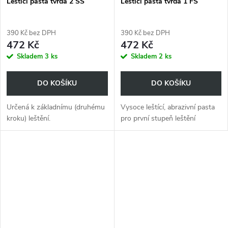
Leštící pasta tvrdá 2 SS
Leštící pasta tvrdá 1 FS
390 Kč bez DPH
390 Kč bez DPH
472 Kč
472 Kč
Skladem
3 ks
Skladem
2 ks
DO KOŠÍKU
DO KOŠÍKU
Určená k základnímu (druhému
Vysoce leštící, abrazivní pasta
kroku) leštění.
pro první stupeň leštění