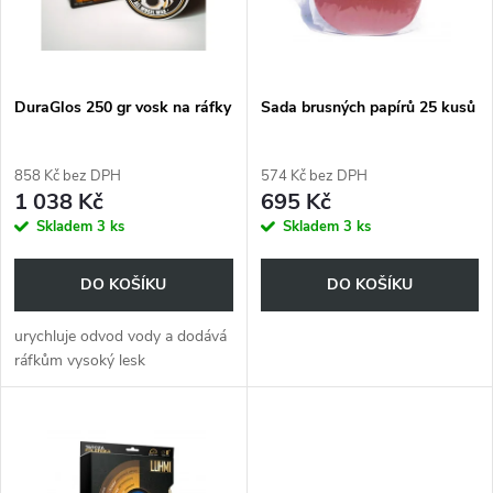
n
i
í
s
p
DuraGlos 250 gr vosk na ráfky
Sada brusných papírů 25 kusů
p
r
858 Kč bez DPH
574 Kč bez DPH
r
1 038 Kč
695 Kč
o
Skladem
3 ks
Skladem
3 ks
o
d
DO KOŠÍKU
DO KOŠÍKU
d
u
urychluje odvod vody a dodává
u
ráfkům vysoký lesk
k
k
t
t