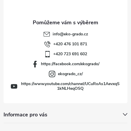
p
a
t
info
@
eko-grado.cz
í
+420 476 101 871
+420 723 691 602
https://facebook.com/ekogrado/
ekogrado_cz/
https://www.youtube.com/channel/UCuRoAs1AevxqS
1kNLHeqOSQ
Informace pro vás