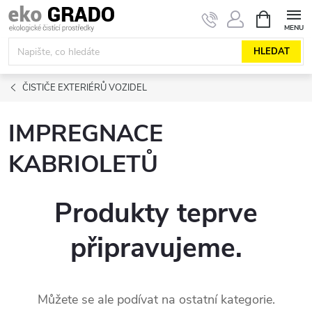
Přejít
NÁKUPNÍ
KOŠÍK
na
obsah
HLEDAT
ČISTIČE EXTERIÉRŮ VOZIDEL
IMPREGNACE
KABRIOLETŮ
Produkty teprve
připravujeme.
Můžete se ale podívat na ostatní kategorie.