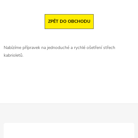
ZPĚT DO OBCHODU
Nabízíme přípravek na jednoduché a rychlé ošetření střech
kabrioletů.
Z
á