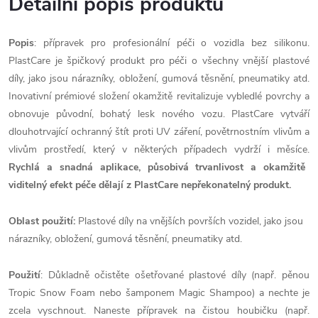
Detailní popis produktu
Popis
: přípravek pro profesionální péči o vozidla bez silikonu.
PlastCare je špičkový produkt pro péči o všechny vnější plastové
díly, jako jsou nárazníky, obložení, gumová těsnění, pneumatiky atd.
Inovativní prémiové složení okamžitě revitalizuje vybledlé povrchy a
obnovuje původní, bohatý lesk nového vozu. PlastCare vytváří
dlouhotrvající ochranný štít proti UV záření, povětrnostním vlivům a
vlivům prostředí, který v některých případech vydrží i měsíce.
Rychlá a snadná aplikace, působivá trvanlivost a okamžitě
viditelný efekt péče dělají z PlastCare nepřekonatelný produkt.
Oblast použití:
Plastové díly na vnějších površích vozidel, jako jsou
nárazníky, obložení, gumová těsnění, pneumatiky atd.
Použití
: Důkladně očistěte ošetřované plastové díly (např. pěnou
Tropic Snow Foam nebo šamponem Magic Shampoo) a nechte je
zcela vyschnout. Naneste přípravek na čistou houbičku (např.