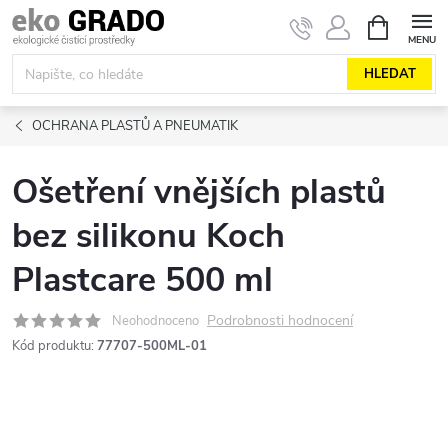
Přejít
NÁKUPNÍ
KOŠÍK
na
obsah
HLEDAT
OCHRANA PLASTŮ A PNEUMATIK
Ošetření vnějších plastů
bez silikonu Koch
Plastcare 500 ml
Podrobnosti hodnocení
Neohodnoceno
Kód produktu:
77707-500ML-01