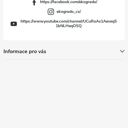
https://facebook.com/ekogrado/
ekogrado_cz/
https://www.youtube.com/channel/UCuRoAs1AevxqS
1kNLHeqOSQ
Informace pro vás