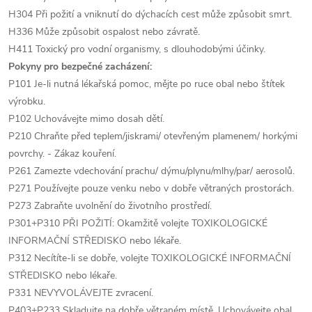
H304 Při požití a vniknutí do dýchacích cest může způsobit smrt.
H336 Může způsobit ospalost nebo závratě.
H411 Toxický pro vodní organismy, s dlouhodobými účinky.
Pokyny pro bezpečné zacházení:
P101 Je-li nutná lékařská pomoc, mějte po ruce obal nebo štítek
výrobku.
P102 Uchovávejte mimo dosah dětí.
P210 Chraňte před teplem/jiskrami/ otevřeným plamenem/ horkými
povrchy. - Zákaz kouření.
P261 Zamezte vdechování prachu/ dýmu/plynu/mlhy/par/ aerosolů.
P271 Používejte pouze venku nebo v dobře větraných prostorách.
P273 Zabraňte uvolnění do životního prostředí.
P301+P310 PŘI POŽITÍ: Okamžitě volejte TOXIKOLOGICKÉ
INFORMAČNÍ STŘEDISKO nebo lékaře.
P312 Necítíte-li se dobře, volejte TOXIKOLOGICKÉ INFORMAČNÍ
STŘEDISKO nebo lékaře.
P331 NEVYVOLÁVEJTE zvracení.
P403+P233 Skladujte na dobře větraném místě. Uchovávejte obal