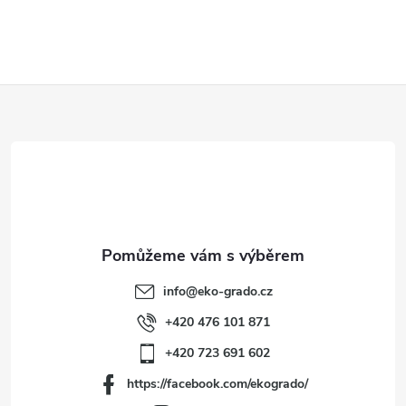
Z
á
p
a
t
info
@
eko-grado.cz
í
+420 476 101 871
+420 723 691 602
https://facebook.com/ekogrado/