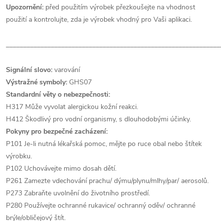
Upozornění:
před použitím výrobek přezkoušejte na vhodnost
použití a kontrolujte, zda je výrobek vhodný pro Vaši aplikaci.
______________________________________________________________
Signální slovo:
varování
Výstražné symboly:
GHS07
Standardní věty o nebezpečnosti:
H317 Může vyvolat alergickou kožní reakci.
H412 Škodlivý pro vodní organismy, s dlouhodobými účinky.
Pokyny pro bezpečné zacházení:
P101 Je-li nutná lékařská pomoc, mějte po ruce obal nebo štítek
výrobku.
P102 Uchovávejte mimo dosah dětí.
P261 Zamezte vdechování prachu/ dýmu/plynu/mlhy/par/ aerosolů.
P273 Zabraňte uvolnění do životního prostředí.
P280 Používejte ochranné rukavice/ ochranný oděv/ ochranné
brýle/obličejový štít.