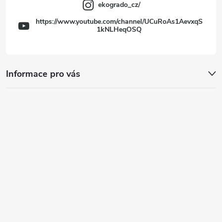
ekogrado_cz/
https://www.youtube.com/channel/UCuRoAs1AevxqS
1kNLHeqOSQ
Informace pro vás