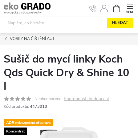
Přejít
NÁKUPNÍ
KOŠÍK
na
obsah
HLEDAT
VOSKY NA ČIŠTĚNÍ AUT
Sušič do mycí linky Koch
Qds Quick Dry & Shine 10
l
Podrobnosti hodnocení
Neohodnoceno
Kód produktu:
4473010
ADR nebezpečná přeprava
Koncentrát