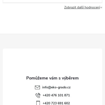
Zobrazit další hodnocení
Z
á
p
a
t
info
@
eko-grado.cz
í
+420 476 101 871
+420 723 691 602