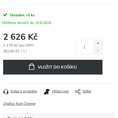
Skladem
>5 ks
10.8.2026
2 626 Kč
2 170 Kč bez DPH
Měrná
262,60 Kč / 1 l
cena:
VLOŽIT DO KOŠÍKU
Dotaz k produktu
Hlídací pes
Sdílet
Značka:
Koch Chemie