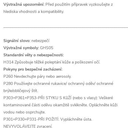
Výstražná upozornění:
Před použitím přípravek vyzkoušejte z
hlediska vhodnosti a kompatibility.
______________________________________________________________
Signální slovo:
nebezpečí
Výstražné symboly:
GHS05
Standardní věty o nebezpečnosti:
H314 Způsobuje těžké poleptání kůže a poškození očí.
Pokyny pro bezpečné zacházení:
P260 Nevdechujte páry nebo aerosoly.
P280 Používejte ochranné rukavice/ ochranný oděv/ ochranné
brýle/obličejový štít.
P303+P361+P353-PŘI STYKU S KůŽÍ (nebo s vlasy): Veškeré
kontaminované části oděvu okamžitě svlékněte. Opláchněte kůži
vodou nebo osprchujte.
P301+P330+P331-PŘI POŽITÍ: Vypláchněte ústa.
NEVYVOLÁVEJTE zvracení.