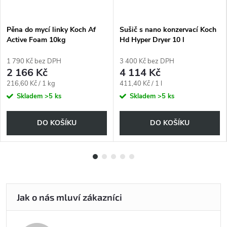
Pěna do mycí linky Koch Af
Sušič s nano konzervací Koch
Active Foam 10kg
Hd Hyper Dryer 10 l
1 790 Kč bez DPH
3 400 Kč bez DPH
2 166 Kč
4 114 Kč
Měrná
Měrná
216,60 Kč / 1 kg
411,40 Kč / 1 l
cena:
cena:
Skladem
>5 ks
Skladem
>5 ks
DO KOŠÍKU
DO KOŠÍKU