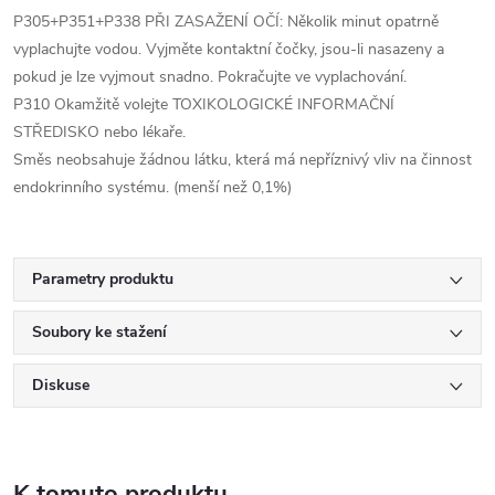
P305+P351+P338 PŘI ZASAŽENÍ OČÍ: Několik minut opatrně
vyplachujte vodou. Vyjměte kontaktní čočky, jsou-li nasazeny a
pokud je lze vyjmout snadno. Pokračujte ve vyplachování.
P310 Okamžitě volejte TOXIKOLOGICKÉ INFORMAČNÍ
STŘEDISKO nebo lékaře.
Směs neobsahuje žádnou látku, která má nepříznivý vliv na činnost
endokrinního systému. (menší než 0,1%)
Parametry produktu
Soubory ke stažení
Diskuse
K tomuto produktu