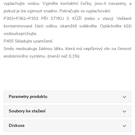
vyplachujte vodou. Vyjměte kontaktní čočky, jsou-li nasazeny, a
pokud je lze vyjmout snadno. Pokračujte ve vyplachování.
P303+P361+P353 PŘI STYKU S KŮŽÍ (nebo s vlasy): Veškeré
kontaminované části oděvu okamžitě svlékněte. Opláchněte kůži
vodou/osprchujte.
P405 Skladujte uzamčené.
Směs neobsahuje žádnou látku, která má nepříznivý vliv na činnost
endokrinního systému. (menší než 0,1%)
Parametry produktu
Soubory ke stažení
Diskuse