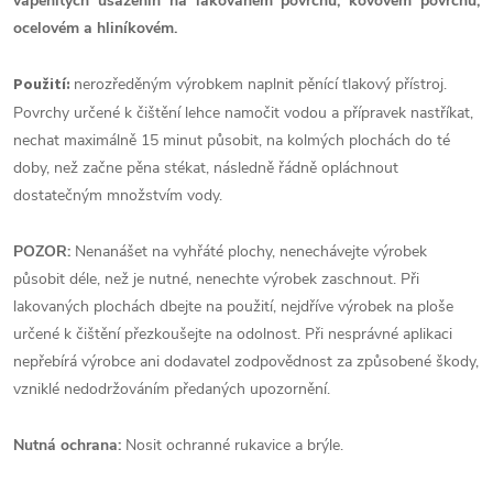
vápenitých usazenin na lakovaném povrchu, kovovém povrchu,
ocelovém a hliníkovém.
Použití:
nerozředěným výrobkem naplnit pěnící tlakový přístroj.
Povrchy určené k čištění lehce namočit vodou a přípravek nastříkat,
nechat maximálně 15 minut působit, na kolmých plochách do té
doby, než začne pěna stékat, následně řádně opláchnout
dostatečným množstvím vody.
POZOR:
Nenanášet na vyhřáté plochy, nenechávejte výrobek
působit déle, než je nutné, nenechte výrobek zaschnout. Při
lakovaných plochách dbejte na použití, nejdříve výrobek na ploše
určené k čištění přezkoušejte na odolnost. Při nesprávné aplikaci
nepřebírá výrobce ani dodavatel zodpovědnost za způsobené škody,
vzniklé nedodržováním předaných upozornění.
Nutná ochrana:
Nosit ochranné rukavice a brýle.