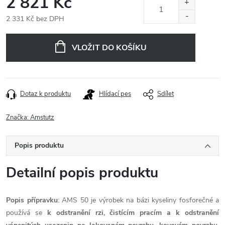
2 821 Kč
2 331 Kč bez DPH
Měrná
cena:
VLOŽIT DO KOŠÍKU
Dotaz k produktu
Hlídací pes
Sdílet
Značka:
Amstutz
Popis produktu
Detailní popis produktu
Popis přípravku
: AMS 50 je výrobek na bázi kyseliny fosforečné a
používá se
k odstranění rzi, čistícím pracím a k odstranění