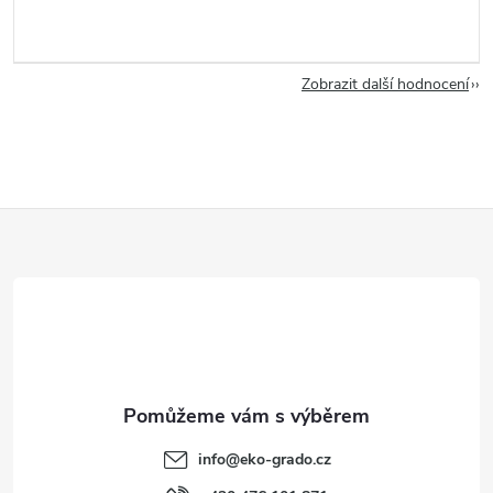
Zobrazit další hodnocení
Z
á
p
a
t
info
@
eko-grado.cz