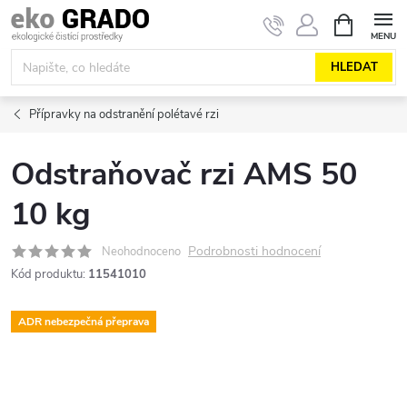
Přejít
NÁKUPNÍ
KOŠÍK
na
obsah
HLEDAT
Přípravky na odstranění polétavé rzi
Odstraňovač rzi AMS 50
10 kg
Podrobnosti hodnocení
Neohodnoceno
Kód produktu:
11541010
ADR nebezpečná přeprava