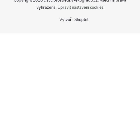
Copyright 2026
cisticiprostredky-ekogrado.cz
. Všechna práva
vyhrazena.
Upravit nastavení cookies
Vytvořil Shoptet