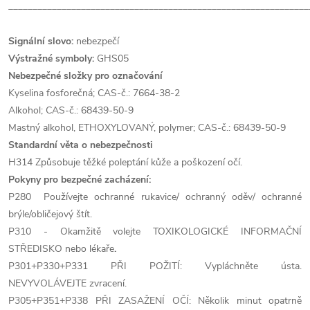
______________________________________________________________
Signální slovo:
nebezpečí
Výstražné symboly:
GHS05
Nebezpečné složky pro označování
Kyselina fosforečná; CAS-č.: 7664-38-2
Alkohol; CAS-č.: 68439-50-9
Mastný alkohol, ETHOXYLOVANÝ, polymer; CAS-č.: 68439-50-9
Standardní věta o nebezpečnosti
H314 Způsobuje těžké poleptání kůže a poškození očí.
Pokyny pro bezpečné zacházení:
P280 Používejte ochranné rukavice/ ochranný oděv/ ochranné
brýle/obličejový štít.
P310 - Okamžitě volejte TOXIKOLOGICKÉ INFORMAČNÍ
STŘEDISKO nebo lékaře
.
P301+P330+P331 PŘI POŽITÍ: Vypláchněte ústa.
NEVYVOLÁVEJTE zvracení.
P305+P351+P338 PŘI ZASAŽENÍ OČÍ: Několik minut opatrně