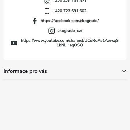
í
+420 476 101 871
+420 723 691 602
https://facebook.com/ekogrado/
ekogrado_cz/
https://www.youtube.com/channel/UCuRoAs1AevxqS
1kNLHeqOSQ
Informace pro vás