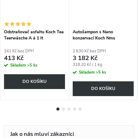
Odstraňovač asfaltu Koch Tea
Autošampon s Nano
Teerwäsche A á 1 lt
konzervací Koch Nms
Nanomagic shampoo 10 kg i
pro matné
341 Kč bez DPH
2 630 Kč bez DPH
413 Kč
3 182 Kč
Měrná
318,20 Kč / 1 kg
Skladem
>5 ks
cena:
Skladem
>5 ks
DO KOŠÍKU
DO KOŠÍKU