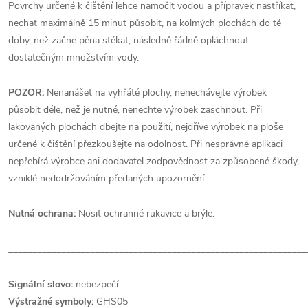
Povrchy určené k čištění lehce namočit vodou a přípravek nastříkat,
nechat maximálně 15 minut působit, na kolmých plochách do té
doby, než začne pěna stékat, následně řádně opláchnout
dostatečným množstvím vody.
POZOR:
Nenanášet na vyhřáté plochy, nenechávejte výrobek
působit déle, než je nutné, nenechte výrobek zaschnout. Při
lakovaných plochách dbejte na použití, nejdříve výrobek na ploše
určené k čištění přezkoušejte na odolnost. Při nesprávné aplikaci
nepřebírá výrobce ani dodavatel zodpovědnost za způsobené škody,
vzniklé nedodržováním předaných upozornění.
Nutná ochrana:
Nosit ochranné rukavice a brýle.
______________________________________________________________
Signální slovo:
nebezpečí
Výstražné symboly:
GHS05