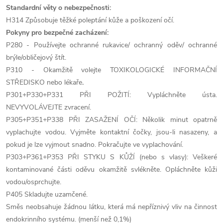
Standardní věty o nebezpečnosti:
H314 Způsobuje těžké poleptání kůže a poškození očí.
Pokyny pro bezpečné zacházení:
P280 - Používejte ochranné rukavice/ ochranný oděv/ ochranné
brýle/obličejový štít.
P310 - Okamžitě volejte TOXIKOLOGICKÉ INFORMAČNÍ
STŘEDISKO nebo lékaře
.
P301+P330+P331 PŘI POŽITÍ: Vypláchněte ústa.
NEVYVOLÁVEJTE zvracení.
P305+P351+P338 PŘI ZASAŽENÍ OČÍ: Několik minut opatrně
vyplachujte vodou. Vyjměte kontaktní čočky, jsou-li nasazeny, a
pokud je lze vyjmout snadno. Pokračujte ve vyplachování.
P303+P361+P353 PŘI STYKU S KŮŽÍ (nebo s vlasy): Veškeré
kontaminované části oděvu okamžitě svlékněte. Opláchněte kůži
vodou/osprchujte.
P405 Skladujte uzamčené.
Směs neobsahuje žádnou látku, která má nepříznivý vliv na činnost
endokrinního systému. (menší než 0,1%)