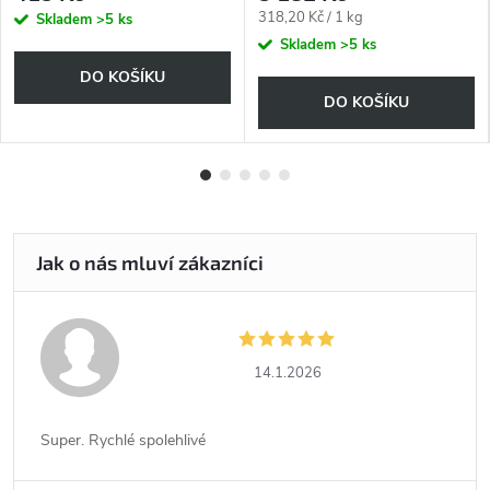
Měrná
318,20 Kč / 1 kg
Skladem
>5 ks
cena:
Skladem
>5 ks
DO KOŠÍKU
DO KOŠÍKU
14.1.2026
Super. Rychlé spolehlivé