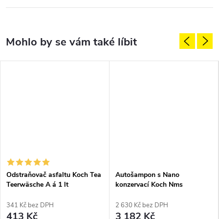
Odstraňovač asfaltu Koch Tea
Autošampon s Nano
Teerwäsche A á 1 lt
konzervací Koch Nms
Nanomagic shampoo 10 kg i
pro matné
341 Kč bez DPH
2 630 Kč bez DPH
413 Kč
3 182 Kč