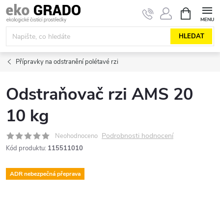
Přejít
NÁKUPNÍ
KOŠÍK
na
obsah
HLEDAT
Přípravky na odstranění polétavé rzi
Odstraňovač rzi AMS 20
10 kg
Podrobnosti hodnocení
Neohodnoceno
Kód produktu:
115511010
ADR nebezpečná přeprava