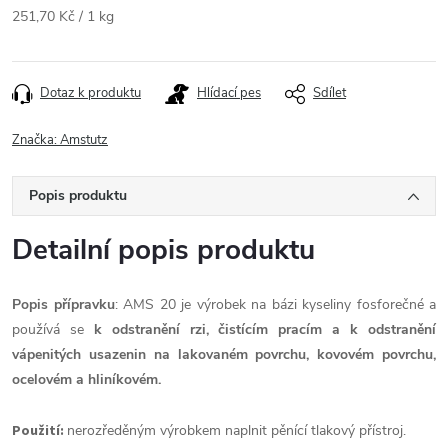
Měrná
251,70 Kč / 1 kg
cena:
Dotaz k produktu
Hlídací pes
Sdílet
Značka:
Amstutz
Popis produktu
Detailní popis produktu
Popis přípravku
: AMS 20 je výrobek na bázi kyseliny fosforečné a
používá se
k odstranění rzi, čistícím pracím a k odstranění
vápenitých usazenin na lakovaném povrchu, kovovém povrchu,
ocelovém a hliníkovém.
Použití:
nerozředěným výrobkem naplnit pěnící tlakový přístroj.