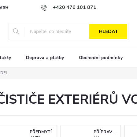
+420 476 101 871
Partnerská spolupráce
Obchodní podmínky
Podmínky ochrany osobn
HLEDAT
takty
Doprava a platby
Obchodní podmínky
IDEL
ČISTIČE EXTERIÉRŮ V
PŘEDMYTÍ
PŘÍPRAVKY