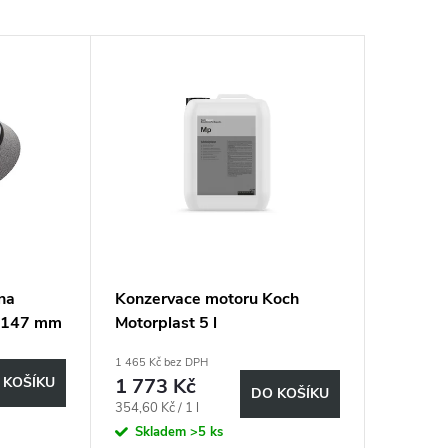
 na
Konzervace motoru Koch
r 147 mm
Motorplast 5 l
1 465 Kč bez DPH
 KOŠÍKU
1 773 Kč
DO KOŠÍKU
Měrná
354,60 Kč / 1 l
cena:
Skladem
>5 ks