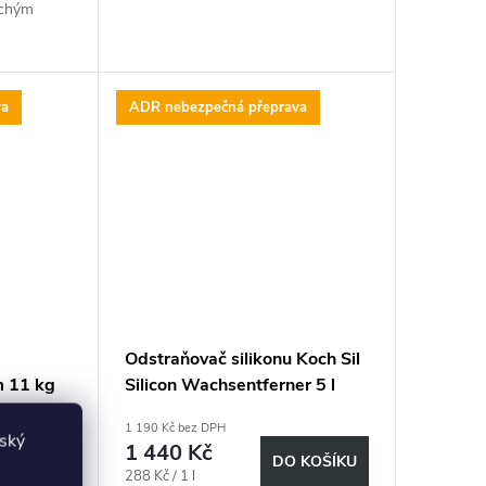
suchým
va
ADR nebezpečná přeprava
Odstraňovač silikonu Koch Sil
m 11 kg
Silicon Wachsentferner 5 l
1 190 Kč bez DPH
lský
1 440 Kč
 KOŠÍKU
DO KOŠÍKU
Měrná
288 Kč / 1 l