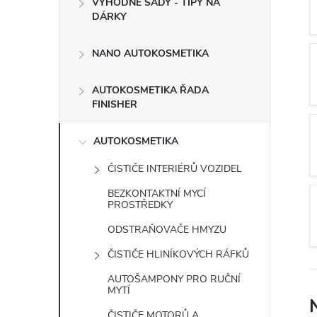
VÝHODNÉ SADY - TIPY NA
t
DÁRKY
r
NANO AUTOKOSMETIKA
a
AUTOKOSMETIKA ŘADA
FINISHER
n
AUTOKOSMETIKA
n
ČISTIČE INTERIÉRŮ VOZIDEL
í
BEZKONTAKTNÍ MYCÍ
PROSTŘEDKY
p
ODSTRAŇOVAČE HMYZU
a
ČISTIČE HLINÍKOVÝCH RÁFKŮ
AUTOŠAMPONY PRO RUČNÍ
n
MYTÍ
ČISTIČE MOTORŮ A