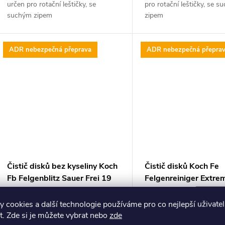
d
určen pro rotační leštičky, se
pro rotační leštičky, se 
k
suchým zipem
zipem
u
t
k
ADR nebezpečná přeprava
ADR nebezpečná přepra
ů
t
ů
Čistič disků bez kyseliny Koch
Čistič disků Koch Fe
Fb Felgenblitz Sauer Frei 19
Felgenreiniger Extre
kg
4 256 Kč bez DPH
1 837 Kč bez DPH
 cookies a další technologie používáme pro co nejlepší uživate
5 150 Kč
2 223 Kč
DO KOŠÍKU
DO
. Zde si je můžete vybrat nebo
zde
Měrná
Měrná
271,05 Kč / 1 kg
202,09 Kč / 1 kg