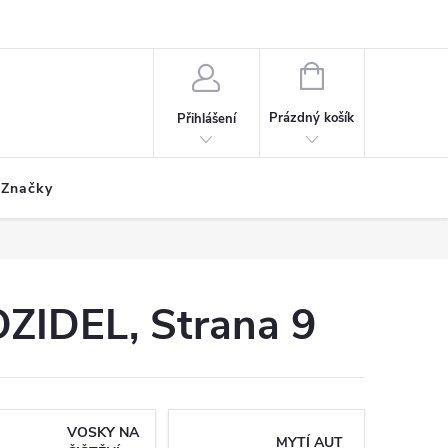
ích údajů
Formulář odstoupení od smlouvy
Reklamační formulář
NÁKUPNÍ
KOŠÍK
Prázdný košík
Přihlášení
Značky
OZIDEL
, Strana 9
VOSKY NA
MYTÍ AUT