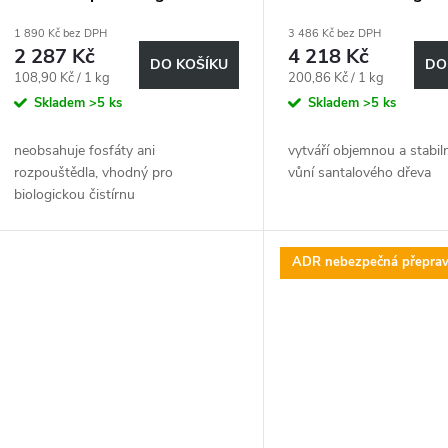
1 890 Kč bez DPH
3 486 Kč bez DPH
2 287 Kč
4 218 Kč
DO KOŠÍKU
DO
Měrná
Měrná
108,90 Kč / 1 kg
200,86 Kč / 1 kg
cena:
cena:
Skladem
>5 ks
Skladem
>5 ks
neobsahuje fosfáty ani
vytváří objemnou a stabil
rozpouštědla, vhodný pro
vůní santalového dřeva
biologickou čistírnu
ADR nebezpečná přepra