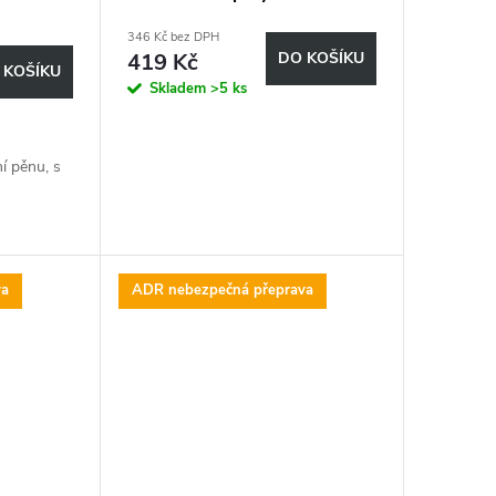
400 ml
346 Kč bez DPH
419 Kč
DO KOŠÍKU
 KOŠÍKU
Skladem
>5 ks
ní pěnu, s
va
ADR nebezpečná přeprava