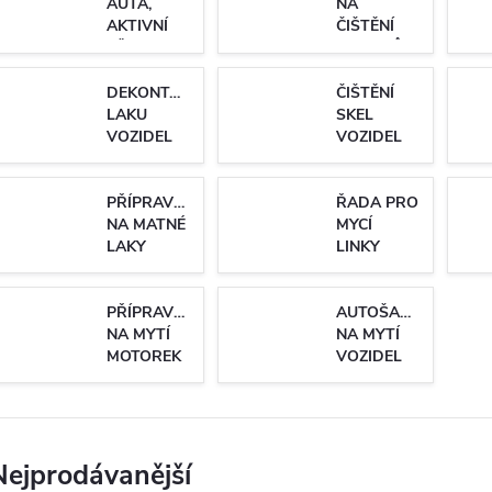
AUTA,
NA
AKTIVNÍ
ČIŠTĚNÍ
PĚNY
MOTORŮ
DEKONTAMINACE
ČIŠTĚNÍ
LAKU
SKEL
VOZIDEL
VOZIDEL
PŘÍPRAVKY
ŘADA PRO
NA MATNÉ
MYCÍ
LAKY
LINKY
PŘÍPRAVKY
AUTOŠAMPONY
NA MYTÍ
NA MYTÍ
MOTOREK
VOZIDEL
Nejprodávanější