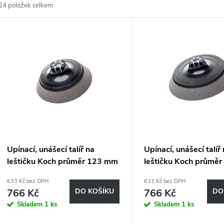
24
položek celkem
z
V
e
ý
n
p
p
s
r
p
Upínací, unášecí talíř na
Upínací, unášecí talíř
o
leštičku Koch průměr 123 mm
leštičku Koch průmě
r
M14 999260
M14 999261
633 Kč bez DPH
633 Kč bez DPH
d
766 Kč
DO KOŠÍKU
766 Kč
DO
o
Skladem
1 ks
Skladem
1 ks
u