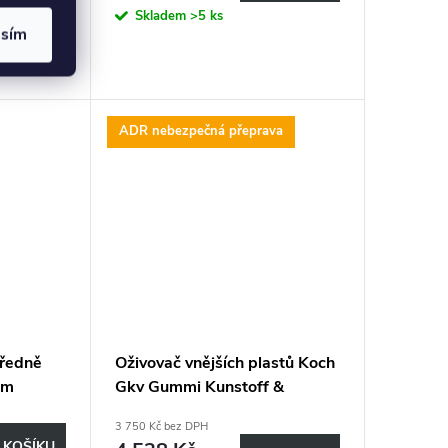
cena:
Skladem
>5 ks
asím
ADR nebezpečná přeprava
tředně
Oživovač vnějších plastů Koch
mm
Gkv Gummi Kunstoff &
Vinylpflege 10 l
3 750 Kč bez DPH
 KOŠÍKU