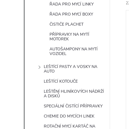
2
ŘADA PRO MYCÍ LINKY
ŘADA PRO MYCÍ BOXY
ČISTIČE PLACHET
PŘÍPRAVKY NA MYTÍ
MOTOREK
í
AUTOŠAMPONY NA MYTÍ
VOZIDEL
i
LEŠTÍCÍ PASTY A VOSKY NA
AUTO
LEŠTÍCÍ KOTOUČE
LEŠTĚNÍ HLINÍKOVÝCH NÁDRŽÍ
A DISKŮ
SPECIÁLNÍ ČISTÍCÍ PŘÍPRAVKY
CHEMIE DO MYCÍCH LINEK
ROTAČNÍ MYCÍ KARTÁČ NA