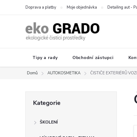
Přejít
Doprava a platby
Moje objednávka
Detailing aut - 
na
obsah
Tipy a rady
Obchodní zástupci
Kon
Domů
AUTOKOSMETIKA
ČISTIČE EXTERIÉRŮ VOZ
P
Přeskočit
Kategorie
kategorie
o
ŠKOLENÍ
s