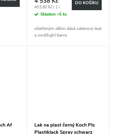
4 538 Kč
DO KOŠÍKU
Měrná
453,80 Kč / 1 l
cena:
Skladem
>5 ks
ošetřeným dílům dává saténový lesk
a osvěžující barvy
och Af
Lak na plast černý Koch Pls
Plastiklack Spray schwarz