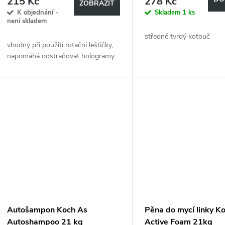
215 Kč
278 Kč
ZOBRAZIT
K objednání -
Skladem
1 ks
není skladem
středně tvrdý kotouč
vhodný při použití rotační leštičky,
napomáhá odstraňovat hologramy
Autošampon Koch As
Pěna do mycí linky K
Autoshampoo 21 kg
Active Foam 21kg