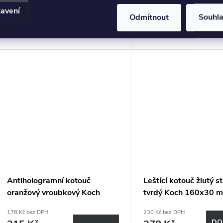
cena:
cena:
Skladem
>5 ks
Skladem
>5 ks
avení
Odmítnout
Souhl
čistič ráfků bez obsahu kyseliny
Antihologramní kotouč
Leštící kotouč žlutý s
oranžový vroubkový Koch
tvrdý Koch 160x30 
160x25 mm 999257
999044
178 Kč bez DPH
230 Kč bez DPH
DO