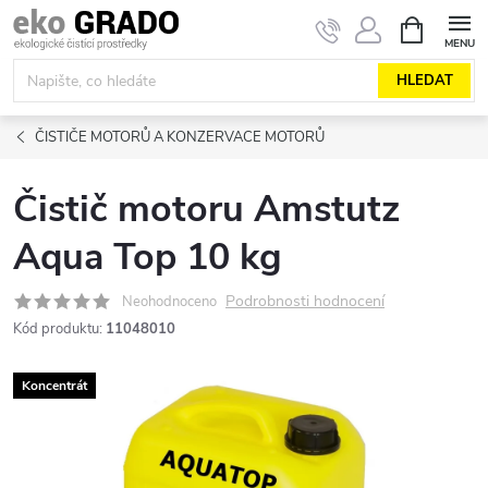
Přejít
NÁKUPNÍ
KOŠÍK
na
obsah
HLEDAT
ČISTIČE MOTORŮ A KONZERVACE MOTORŮ
Čistič motoru Amstutz
Aqua Top 10 kg
Podrobnosti hodnocení
Neohodnoceno
Kód produktu:
11048010
Koncentrát