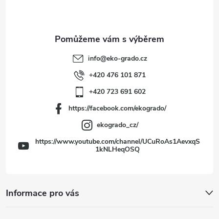
p
a
t
info
@
eko-grado.cz
í
+420 476 101 871
+420 723 691 602
https://facebook.com/ekogrado/
ekogrado_cz/
https://www.youtube.com/channel/UCuRoAs1AevxqS
1kNLHeqOSQ
Informace pro vás