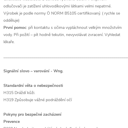
odlučovači je zatížení uhlovodíkovými látkami velmi nepatrné.
Výrobek je podle normy Ö NORM B5105 certifikovaný. ( rychle se
odděluje)
První pomoc
: při kontaktu s očima vypláchnout velkým množstvím
vody. Při požití – pít hodně tekutin, nevyvolávat zvracení. Vyhledat
lékaře.
______________________________________________________________
Signální slovo – varování - Wng.
Standardní věta o nebezpečnosti
H315 Dráždí kůži.
H319 Způsobuje vážné podráždění očí
Pokyny pro bezpečné zacházení
Prevence