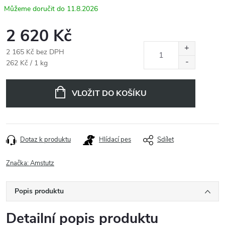
11.8.2026
2 620 Kč
2 165 Kč bez DPH
Měrná
262 Kč / 1 kg
cena:
VLOŽIT DO KOŠÍKU
Dotaz k produktu
Hlídací pes
Sdílet
Značka:
Amstutz
Popis produktu
Detailní popis produktu