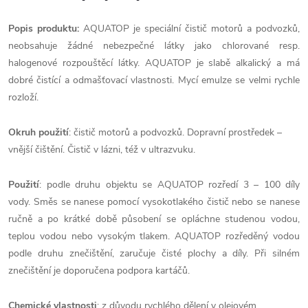
Popis produktu:
AQUATOP je speciální čistič motorů a podvozků,
neobsahuje žádné nebezpečné látky jako chlorované resp.
halogenové rozpouštěcí látky. AQUATOP je slabě alkalický a má
dobré čistící a odmašťovací vlastnosti. Mycí emulze se velmi rychle
rozloží.
Okruh použití
: čistič motorů a podvozků. Dopravní prostředek –
vnější čištění. Čistič v lázni, též v ultrazvuku.
Použití
: podle druhu objektu se AQUATOP rozředí 3 – 100 díly
vody. Směs se nanese pomocí vysokotlakého čistič nebo se nanese
ručně a po krátké době působení se opláchne studenou vodou,
teplou vodou nebo vysokým tlakem. AQUATOP rozředěný vodou
podle druhu znečištění, zaručuje čisté plochy a díly. Při silném
znečištění je doporučena podpora kartáčů.
Chemické vlastnosti
: z důvodu rychlého dělení v olejovém