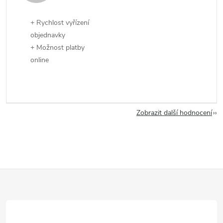
+ Rychlost vyřízení
objednavky
+ Možnost platby
online
Zobrazit další hodnocení
Z
á