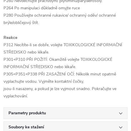
P260 Nevdechujte prach/dým/ plyn/mlhu/páry/aerosoly.
P264 Po manipulaci důkladně omyjte ruce
P280 Používejte ochranné rukavice/ ochranný oděv/ ochranné
brýle/obličejový štít.
Reakce
P312 Necítíte-li se dobře, volejte TOXIKOLOGICKÉ INFORMAČNÍ
STŘEDISKO nebo lékaře.
P301+P310 PŘI POŽITÍ: Okamžitě volejte TOXIKOLOGICKÉ
INFORMAČNÍ STŘEDISKO nebo lékaře.
P305+P351+P338 PŘI ZASAŽENÍ OČÍ: Několik minut opatrně
vyplachujte vodou. Vyjměte kontaktní čočky,
jsou-li nasazeny, a pokud je lze vyjmout snadno. Pokračujte ve
vyplachování.
Parametry produktu
Soubory ke stažení