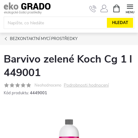
Přejít
NÁKUPNÍ
KOŠÍK
na
obsah
HLEDAT
BEZKONTAKTNÍ MYCÍ PROSTŘEDKY
Barvivo zelené Koch Cg 1 l
449001
Podrobnosti hodnocení
Neohodnoceno
Kód produktu:
4449001