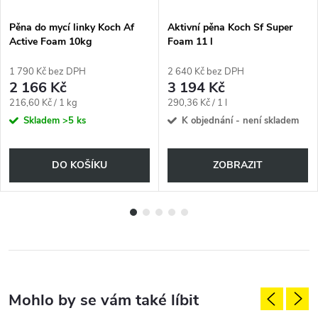
Pěna do mycí linky Koch Af
Aktivní pěna Koch Sf Super
Active Foam 10kg
Foam 11 l
1 790 Kč bez DPH
2 640 Kč bez DPH
2 166 Kč
3 194 Kč
Měrná
Měrná
216,60 Kč / 1 kg
290,36 Kč / 1 l
cena:
cena:
Skladem
>5 ks
K objednání - není skladem
DO KOŠÍKU
ZOBRAZIT