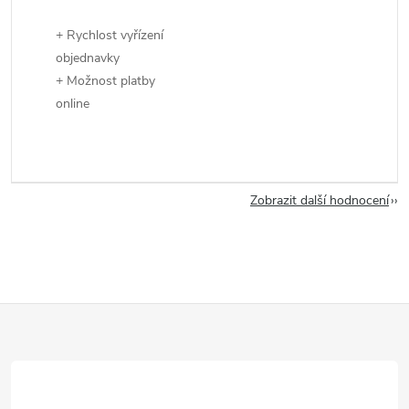
+ Rychlost vyřízení
objednavky
+ Možnost platby
online
Zobrazit další hodnocení
Z
á