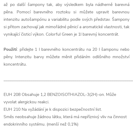
až po další šampony tak, aby výsledkem byla nádherně barevná
pěna. Pomocí barevného roztoku si můžete upravit barevnou
intenzitu autošampónu a variabilitu podle svých představ. Šampony
si přitom zachovají jak mimořádné pěnicí a aromatické vlastnosti, tak
vynikající čisticí výkon. Colorful Green je 1l barevný koncentrát.
Použití
: přidejte 1 l barevného koncentrátu na 20 l šamponu nebo
pěny. Intenzitu barvy můžete měnit přidáním odlišného množství
koncentrátu.
______________________________________________________________
EUH 208 Obsahuje 1,2 BENZOISOTHIAZOL-3(2H)-on. Může
vyvolat alergickou reakci.
EUH 210 Na vyžádání je k dispozici bezpečnostní list.
Směs neobsahuje žádnou látku, která má nepříznivý vliv na činnost
endokrinního systému. (menší než 0,1%)