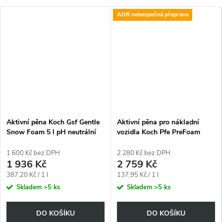
ADR nebezpečná přeprava
Aktivní pěna Koch Gsf Gentle
Aktivní pěna pro nákladní
Snow Foam 5 l pH neutrální
vozidla Koch Pfe PreFoam
Efficient 20 l
1 600 Kč bez DPH
2 280 Kč bez DPH
1 936 Kč
2 759 Kč
Měrná
Měrná
387,20 Kč / 1 l
137,95 Kč / 1 l
cena:
cena:
Skladem
>5 ks
Skladem
>5 ks
DO KOŠÍKU
DO KOŠÍKU