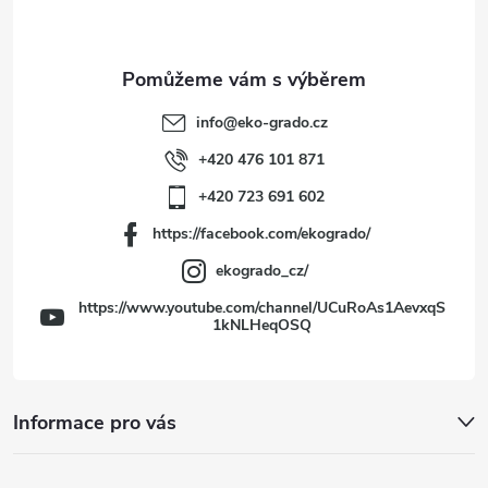
p
a
t
info
@
eko-grado.cz
í
+420 476 101 871
+420 723 691 602
https://facebook.com/ekogrado/
ekogrado_cz/
https://www.youtube.com/channel/UCuRoAs1AevxqS
1kNLHeqOSQ
Informace pro vás