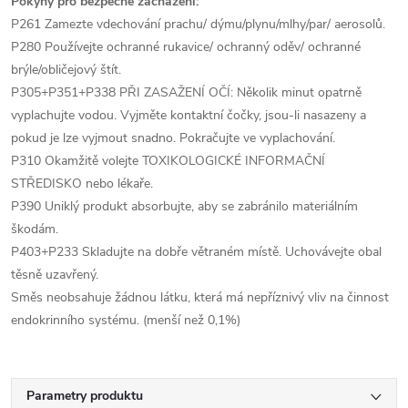
Pokyny pro bezpečné zacházení:
P261 Zamezte vdechování prachu/ dýmu/plynu/mlhy/par/ aerosolů.
P280 Používejte ochranné rukavice/ ochranný oděv/ ochranné
brýle/obličejový štít.
P305+P351+P338 PŘI ZASAŽENÍ OČÍ: Několik minut opatrně
vyplachujte vodou. Vyjměte kontaktní čočky, jsou-li nasazeny a
pokud je lze vyjmout snadno. Pokračujte ve vyplachování.
P310 Okamžitě volejte TOXIKOLOGICKÉ INFORMAČNÍ
STŘEDISKO nebo lékaře.
P390 Uniklý produkt absorbujte, aby se zabránilo materiálním
škodám.
P403+P233 Skladujte na dobře větraném místě. Uchovávejte obal
těsně uzavřený.
Směs neobsahuje žádnou látku, která má nepříznivý vliv na činnost
endokrinního systému. (menší než 0,1%)
Parametry produktu