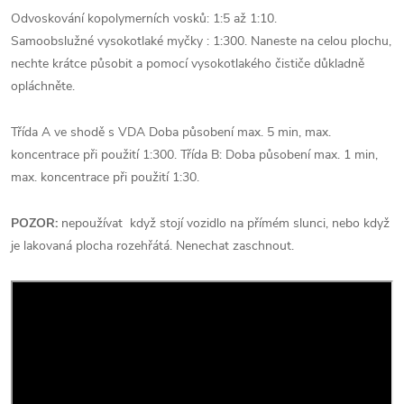
Odvoskování kopolymerních vosků: 1:5 až 1:10.
Samoobslužné vysokotlaké myčky : 1:300. Naneste na celou plochu,
nechte krátce působit a pomocí vysokotlakého čističe důkladně
opláchněte.
Třída A ve shodě s VDA Doba působení max. 5 min, max.
koncentrace při použití 1:300. Třída B: Doba působení max. 1 min,
max. koncentrace při použití 1:30.
POZOR:
nepoužívat když stojí vozidlo na přímém slunci, nebo když
je lakovaná plocha rozehřátá. Nenechat zaschnout.