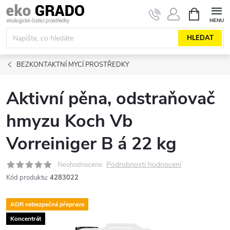
Přejít
NÁKUPNÍ
KOŠÍK
na
obsah
HLEDAT
BEZKONTAKTNÍ MYCÍ PROSTŘEDKY
Aktivní pěna, odstraňovač
hmyzu Koch Vb
Vorreiniger B á 22 kg
Podrobnosti hodnocení
Neohodnoceno
Kód produktu:
4283022
ADR nebezpečná přeprava
Koncentrát