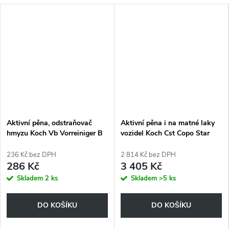
Aktivní pěna, odstraňovač
Aktivní pěna i na matné laky
hmyzu Koch Vb Vorreiniger B
vozidel Koch Cst Copo Star
1 l
BMP T 21 kg
236 Kč bez DPH
2 814 Kč bez DPH
286 Kč
3 405 Kč
Skladem
2 ks
Skladem
>5 ks
DO KOŠÍKU
DO KOŠÍKU