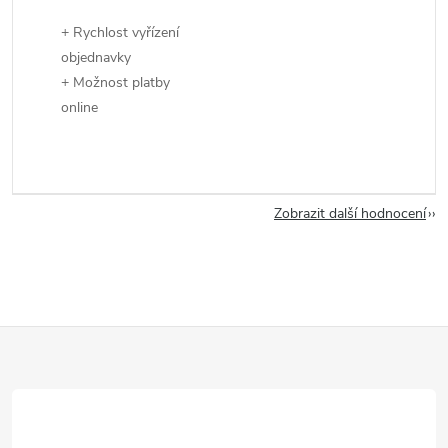
+ Rychlost vyřízení
objednavky
+ Možnost platby
online
Zobrazit další hodnocení
Z
á