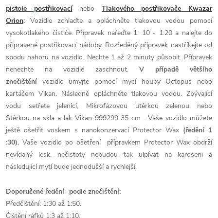
pistole postřikovací
nebo
Tlakového postřikovače Kwazar
Orion
:
Vozidlo zchlaďte a opláchněte tlakovou vodou pomocí
vysokotlakého čističe. Přípravek nařeďte 1: 10 - 1:20 a nalejte do
připravené postřikovací nádoby. Rozředěný přípravek nastříkejte od
spodu nahoru na vozidlo. Nechte 1 až 2 minuty působit. Přípravek
nenechte na vozidle zaschnout.
V případě většího
znečištění
vozidlo umyjte pomocí mycí houby Octopus nebo
kartáčem Vikan. Následně opláchněte tlakovou vodou. Zbývající
vodu setřete jelenicí
,
Mikrofázovou utěrkou zelenou
nebo
Stěrkou na skla a lak
Vikan 999299 35 cm
. Vaše vozidlo můžete
ještě ošetřit voskem s nanokonzervací
Protector Wax
(ředění 1
:30).
Vaše vozidlo po ošetření přípravkem Protector Wax obdrží
nevídaný lesk, nečistoty nebudou tak ulpívat na karoserii a
následující mytí bude jednodušší a rychlejší.
Doporučené ředění- podle znečištění:
Předčištění: 1:30 až 1:50.
Čištění ráfků 1:3 až 1:10.