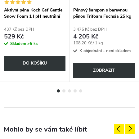
Aktivní pěna Koch Gsf Gentle
Pěnový šampon s barevnou
Snow Foam 1 l pH neutrální
pěnou Trifoam Fuchsia 25 kg
700522
437 Kč bez DPH
3 475 Kč bez DPH
529 Kč
4 205 Kč
Měrná
168,20 Kč / 1 kg
Skladem
>5 ks
cena:
K objednání - není skladem
DO KOŠÍKU
ZOBRAZIT