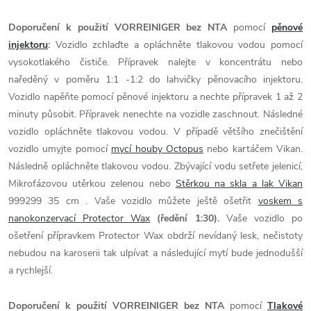
Doporučení k použití VORREINIGER bez NTA
pomocí
pěnové
injektoru
:
Vozidlo zchlaďte a opláchněte tlakovou vodou pomocí
vysokotlakého čističe. Přípravek nalejte v koncentrátu nebo
naředěný v poměru 1:1 -1:2 do lahvičky pěnovacího injektoru.
Vozidlo napěňte pomocí pěnové injektoru a nechte přípravek 1 až 2
minuty působit. Přípravek nenechte na vozidle zaschnout. Následné
vozidlo opláchněte tlakovou vodou. V případě většího znečištění
vozidlo umyjte pomocí
mycí houby Octopus
nebo kartáčem Vikan.
Následně opláchněte tlakovou vodou. Zbývající vodu setřete jelenicí,
Mikrofázovou utěrkou zelenou nebo
Stěrkou na skla a lak Vikan
999299 35 cm . Vaše vozidlo můžete ještě ošetřit
voskem s
nanokonzervací Protector Wax
(ředění 1:30).
Vaše vozidlo po
ošetření přípravkem Protector Wax obdrží nevídaný lesk, nečistoty
nebudou na karoserii tak ulpívat a následující mytí bude jednodušší
a rychlejší.
Doporučení k použití VORREINIGER bez NTA
pomocí
Tlakové