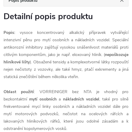
Popis produktu
Detailní popis produktu
Popis:
vysoce koncentrovaný alkalický přípravek vytvářející
intenzivní pěnu pro mytí osobních a nákladních vozidel. Speciální
antikorozní inhibitory zajišťují vysokou snášenlivost materiálů proti
citlivým komponentům, jako je např. eloxovaný hliník. (
nepoškozuje
hliníkové lišty
). Obsažené tensidy a komplexotvorné látky rozpouští
nejen nečistoty z vozovky, ale také hmyz, ptačí exkrementy a jiná
statická znečištění během několika vteřin.
Oblast použití
: VORREINIGER bez NTA je vhodný pro
bezkontaktní
mytí osobních
a
nákladních vozidel
, také pro silně
frekventované mycí linky osobních a nákladních vozidel dále pro
mytí motorových podvozků, nečistot na ocelových ráfcích a
lakovaných hliníkových ráfků, které jsou odolné zásadám a k
odstranění kopolymerových vosků.