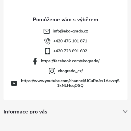
p
a
t
info
@
eko-grado.cz
í
+420 476 101 871
+420 723 691 602
https://facebook.com/ekogrado/
ekogrado_cz/
https://www.youtube.com/channel/UCuRoAs1AevxqS
1kNLHeqOSQ
Informace pro vás