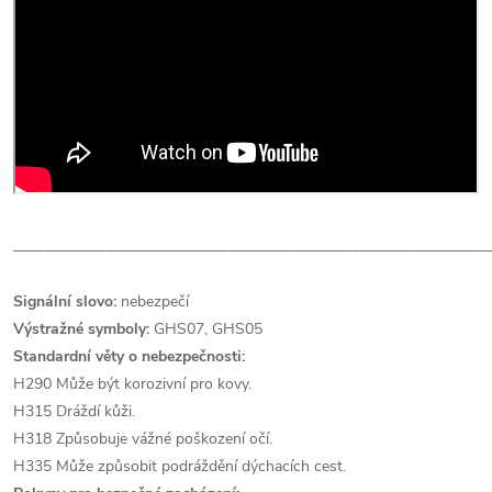
______________________________________________________________
Signální slovo:
nebezpečí
Výstražné symboly:
GHS07, GHS05
Standardní věty o nebezpečnosti:
H290 Může být korozivní pro kovy.
H315 Dráždí kůži.
H318 Způsobuje vážné poškození očí.
H335 Může způsobit podráždění dýchacích cest.