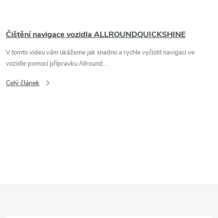
Čištění navigace vozidla ALLROUNDQUICKSHINE
V tomto videu vám ukážeme jak snadno a rychle vyčistit navigaci ve
vozidle pomocí přípravku Allround...
Celý článek
O
v
l
Z
á
d