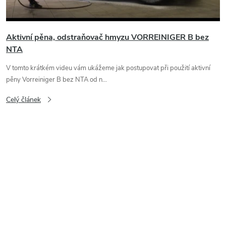
s
č
Aktivní pěna, odstraňovač hmyzu VORREINIGER B bez
NTA
l
V tomto krátkém videu vám ukážeme jak postupovat při použití aktivní
á
pěny Vorreiniger B bez NTA od n...
Celý článek
n
k
ů