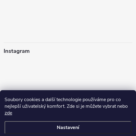
Instagram
Soubory cookies a další technologie používáme pro co
nejlepší uživatelský komfort. Zde si je můžete vybrat nebo
zde
Sledovat na Instagramu
Nastavení
Copyright 2026
cisticiprostredky-ekogrado.cz
. Všechna práva