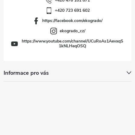
í
+420 476 101 871
+420 723 691 602
https://facebook.com/ekogrado/
ekogrado_cz/
https://www.youtube.com/channel/UCuRoAs1AevxqS
1kNLHeqOSQ
Informace pro vás