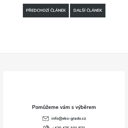
PŘEDCHOZÍ ČLÁNEK
DALŠÍ ČLÁNEK
Z
á
p
a
t
info
@
eko-grado.cz