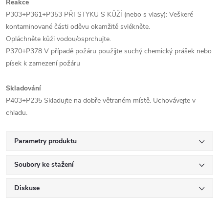
Reakce
P303+P361+P353 PŘI STYKU S KŮŽÍ (nebo s vlasy): Veškeré
kontaminované části oděvu okamžitě svlékněte.
Opláchněte kůži vodou/osprchujte.
P370+P378 V případě požáru použijte suchý chemický prášek nebo
písek k zamezení požáru
Skladování
P403+P235 Skladujte na dobře větraném místě. Uchovávejte v
chladu.
Parametry produktu
Soubory ke stažení
Diskuse