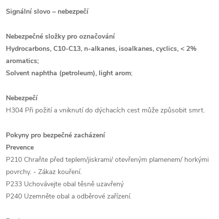
Signální slovo – nebezpečí
Nebezpečné složky pro označování
Hydrocarbons, C10-C13, n-alkanes, isoalkanes, cyclics, < 2%
aromatics;
Solvent naphtha (petroleum), light arom
;
Nebezpečí
H304 Při požití a vniknutí do dýchacích cest může způsobit smrt.
Pokyny pro bezpečné zacházení
Prevence
P210 Chraňte před teplem/jiskrami/ otevřeným plamenem/ horkými
povrchy. - Zákaz kouření.
P233 Uchovávejte obal těsně uzavřený
P240 Uzemněte obal a odběrové zařízení.