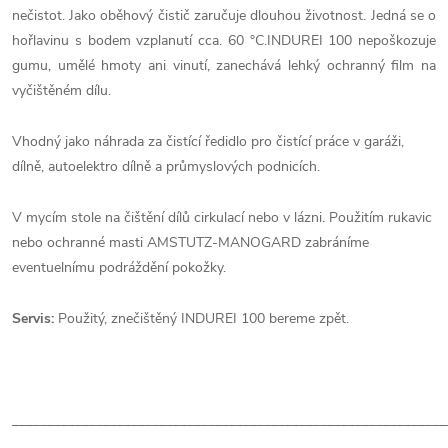
nečistot. Jako oběhový čistič zaručuje dlouhou
životnost. Jedná se o
hořlavinu s bodem vzplanutí cca. 60 °C.INDUREI 100 nepoškozuje
gumu, umělé hmoty ani vinutí, zanechává lehký ochranný film na
vyčištěném dílu.
Vhodný jako náhrada za čistící ředidlo pro čistící práce v garáži,
dílně, autoelektro dílně a průmyslových podnicích.
V mycím stole na čištění dílů cirkulací nebo v lázni. Použitím rukavic
nebo ochranné masti AMSTUTZ-MANOGARD zabráníme
eventuelnímu podráždění pokožky.
Servis:
Použitý, znečištěný INDUREI 100 bereme zpět.
______________________________________________________________