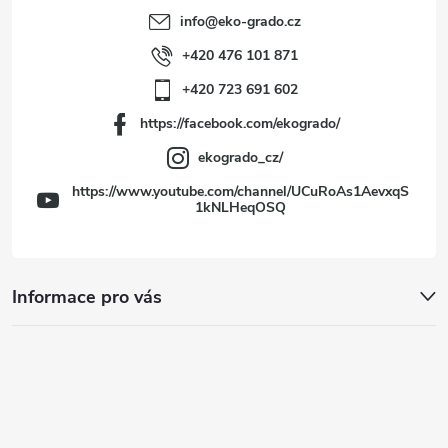
t
info
@
eko-grado.cz
í
+420 476 101 871
+420 723 691 602
https://facebook.com/ekogrado/
ekogrado_cz/
https://www.youtube.com/channel/UCuRoAs1AevxqS
1kNLHeqOSQ
Informace pro vás