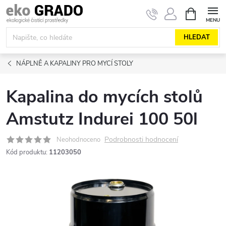
Přejít
NÁKUPNÍ
KOŠÍK
na
obsah
HLEDAT
NÁPLNĚ A KAPALINY PRO MYCÍ STOLY
Kapalina do mycích stolů
Amstutz Indurei 100 50l
Podrobnosti hodnocení
Neohodnoceno
Kód produktu:
11203050