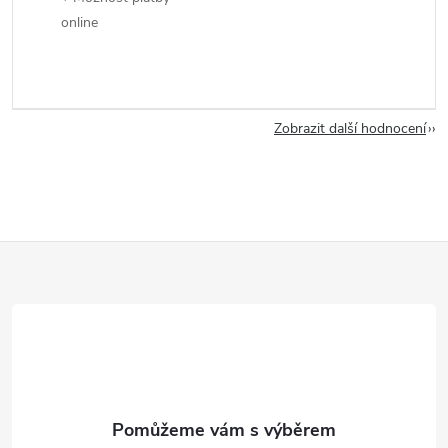
online
Zobrazit další hodnocení
Z
á
p
a