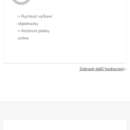
+ Rychlost vyřízení
objednavky
+ Možnost platby
online
Zobrazit další hodnocení
Z
á