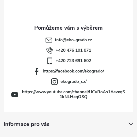
p
a
t
info
@
eko-grado.cz
í
+420 476 101 871
+420 723 691 602
https://facebook.com/ekogrado/
ekogrado_cz/
https://www.youtube.com/channel/UCuRoAs1AevxqS
1kNLHeqOSQ
Informace pro vás