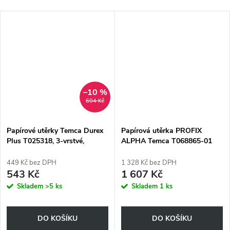
–10 %
604 Kč
Papírové utěrky Temca Durex
Papírová utěrka PROFIX
Plus T025318, 3-vrstvé,
ALPHA Temca T068865-01
22x36cm
449 Kč bez DPH
1 328 Kč bez DPH
543 Kč
1 607 Kč
Skladem
>5 ks
Skladem
1 ks
DO KOŠÍKU
DO KOŠÍKU