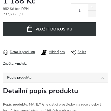
1 188 Kč
982 Kč bez DPH
Měrná
237,60 Kč / 1 l
cena:
VLOŽIT DO KOŠÍKU
Dotaz k produktu
Hlídací pes
Sdílet
Značka:
Amstutz
Popis produktu
Detailní popis produktu
Popis produktu
: MANEX G je čistící prostředek na ruce v gelové
formě, bez agresivních a dráždivých vlivů na ruce.