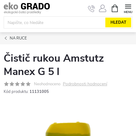
Přejít
NÁKUPNÍ
KOŠÍK
na
obsah
HLEDAT
NA RUCE
Čistič rukou Amstutz
Manex G 5 l
Podrobnosti hodnocení
Neohodnoceno
Kód produktu:
11131005