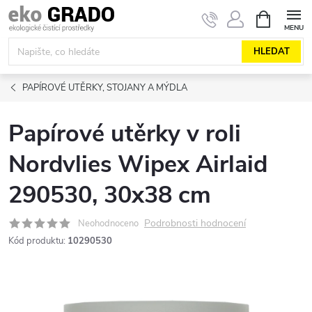
Přejít
NÁKUPNÍ
KOŠÍK
na
obsah
HLEDAT
PAPÍROVÉ UTĚRKY, STOJANY A MÝDLA
Papírové utěrky v roli
Nordvlies Wipex Airlaid
290530, 30x38 cm
Podrobnosti hodnocení
Neohodnoceno
Kód produktu:
10290530