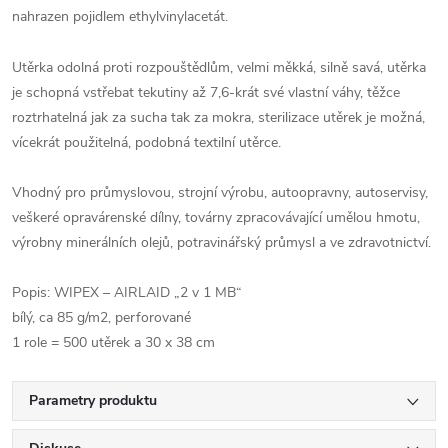
nahrazen pojidlem ethylvinylacetát.
Utěrka odolná proti rozpouštědlům, velmi měkká, silně savá, utěrka
je schopná vstřebat tekutiny až 7,6-krát své vlastní váhy, těžce
roztrhatelná jak za sucha tak za mokra, sterilizace utěrek je možná,
vícekrát použitelná, podobná textilní utěrce.
Vhodný pro průmyslovou, strojní výrobu, autoopravny, autoservisy,
veškeré opravárenské dílny, továrny zpracovávající umělou hmotu,
výrobny minerálních olejů, potravinářský průmysl a ve zdravotnictví.
Popis: WIPEX – AIRLAID „2 v 1 MB“
bílý, ca 85 g/m2, perforované
1 role = 500 utěrek a 30 x 38 cm
Parametry produktu