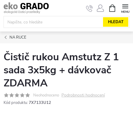
Přejít
NÁKUPNÍ
KOŠÍK
na
obsah
HLEDAT
NA RUCE
Čistič rukou Amstutz Z 1
sada 3x5kg + dávkovač
ZDARMA
Podrobnosti hodnocení
Neohodnoceno
Kód produktu:
7X7133U12