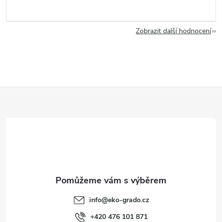
Zobrazit další hodnocení
Z
á
p
a
t
info
@
eko-grado.cz
+420 476 101 871