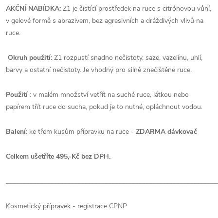
AKČNÍ NABÍDKA:
Z
1 je čistící prostředek na ruce s citrónovou vůní,
v gelové formě s abrazivem, bez agresivních a dráždivých vlivů na
ruce.
Okruh použití:
Z1 rozpustí snadno nečistoty, saze, vazelínu, uhlí,
barvy a ostatní nečistoty. Je vhodný pro silně znečištěné ruce.
Použití
: v malém množství vetřít na suché ruce, látkou nebo
papírem třít ruce do sucha, pokud je to nutné, opláchnout vodou.
Balení:
ke třem kusům přípravku na ruce -
ZDARMA dávkovač
Celkem ušetříte 495,-Kč bez DPH.
______________________________________________________________
Kosmetický přípravek - registrace CPNP