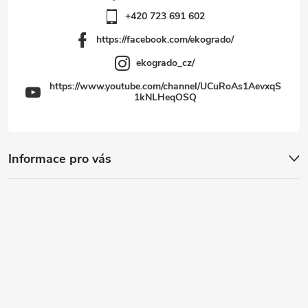
í
+420 723 691 602
https://facebook.com/ekogrado/
ekogrado_cz/
https://www.youtube.com/channel/UCuRoAs1AevxqS
1kNLHeqOSQ
Informace pro vás