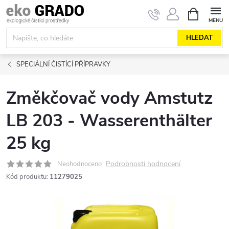
Přejít
NÁKUPNÍ
KOŠÍK
na
obsah
HLEDAT
SPECIÁLNÍ ČISTÍCÍ PŘÍPRAVKY
Změkčovač vody Amstutz
LB 203 - Wasserenthälter
25 kg
Podrobnosti hodnocení
Neohodnoceno
Kód produktu:
11279025