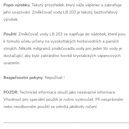
Popis výrobku
:
Tekutý prostředek, který váže vápenec a zabraňuje
jeho usazování. Změkčovač vody LB 203 je tekutý, bezfosfátový
výrobek.
Použití
:
Změkčovač vody LB 203 se naplňuje do nádobek, které jsou
k tomuto účelu určeny na vysokotlakých horkovodních a parních
strojích. Několik miligramů změkčovadla vody pro jeden litr vody je
dostačující, aby bylo zabráněno tvorbě krystalických vápencových
usazenin.
Bezpečnostní pokyny
:
Nepožívat !
POZOR
:
Technické informace slouží jako nezávazné informace.
Vhodnost pro speciální použití je nutno vyzkoušet. Při nesprávném
nebo neodborném použití se odmítá jakékoliv ručení.
______________________________________________________________