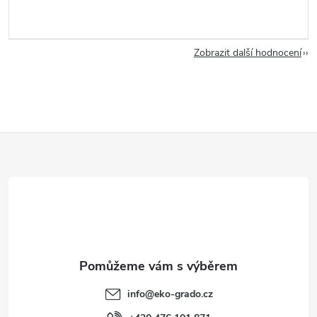
Zobrazit další hodnocení
Z
á
p
a
t
info
@
eko-grado.cz