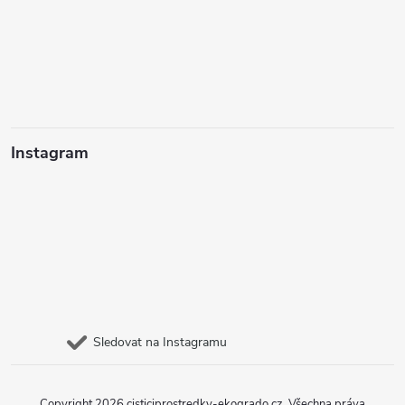
Instagram
Sledovat na Instagramu
Copyright 2026
cisticiprostredky-ekogrado.cz
. Všechna práva