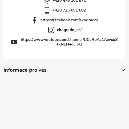
í
+420 476 101 871
+420 723 691 602
https://facebook.com/ekogrado/
ekogrado_cz/
https://www.youtube.com/channel/UCuRoAs1AevxqS
1kNLHeqOSQ
Informace pro vás