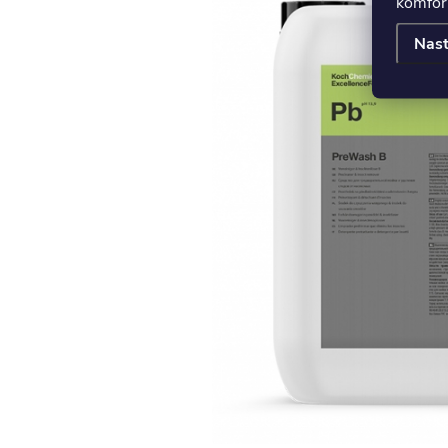
komfort
Nast