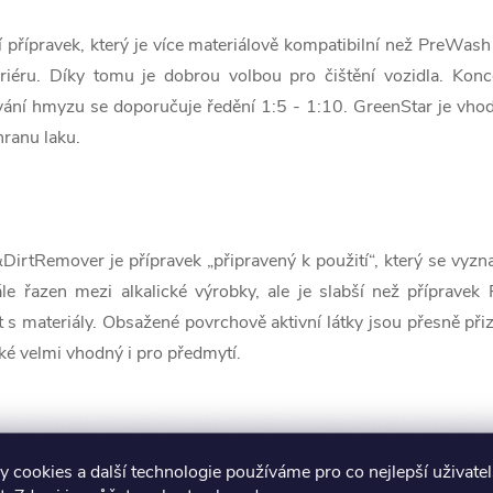
tící přípravek, který je více materiálově kompatibilní než PreWa
nteriéru. Díky tomu je dobrou volbou pro čištění vozidla. Ko
ání hmyzu se doporučuje ředění 1:5 - 1:10. GreenStar je vhod
ranu laku.
DirtRemover je přípravek „připravený k použití“, který se vyzn
e řazen mezi alkalické výrobky, ale je slabší než příprave
ost s materiály. Obsažené povrchově aktivní látky jsou přesně p
aké velmi vhodný i pro předmytí.
 cookies a další technologie používáme pro co nejlepší uživate