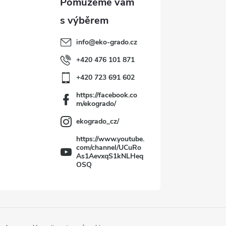
info
@
eko-grado.cz
+420 476 101 871
+420 723 691 602
https://facebook.co
m/ekogrado/
ekogrado_cz/
https://www.youtube.
com/channel/UCuRo
As1AevxqS1kNLHeq
OSQ