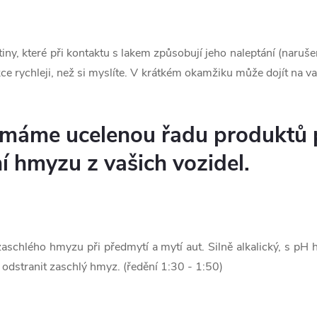
iny, které při kontaktu s lakem způsobují jeho naleptání (naruše
ce rychleji, než si myslíte. V krátkém okamžiku může dojít na v
 máme ucelenou řadu produktů p
í hmyzu z vašich vozidel.
zaschlého hmyzu při předmytí a mytí aut. Silně alkalický, s pH
e odstranit zaschlý hmyz. (ředění 1:30 - 1:50)