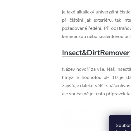
je také alkalický univerzální čis
při čištění jak exteriéru, tak i
požadované ředění. Při odstraňov
keramickou nebo sealentovou och
Insect&DirtRemover
Název hovoří za vše. Náš Insect&
hmyz. S hodnotou pH 10 je stál
zajišťuje daleko větší snášenliv
ale současně je tento přípravek t
Soubory