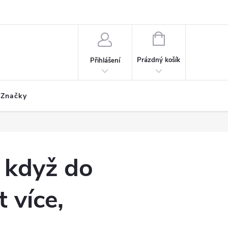
ích údajů
Formulář odstoupení od smlouvy
Reklamační formulář
NÁKUPNÍ
KOŠÍK
Prázdný košík
Přihlášení
Značky
, když do
 více,