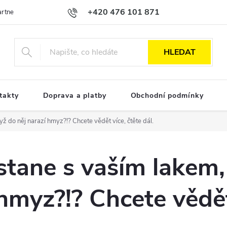
+420 476 101 871
Partnerská spolupráce
Obchodní podmínky
Podmínky ochrany osobn
HLEDAT
takty
Doprava a platby
Obchodní podmínky
yž do něj narazí hmyz?!? Chcete vědět více, čtěte dál.
 stane s vaším lakem
 hmyz?!? Chcete vědět