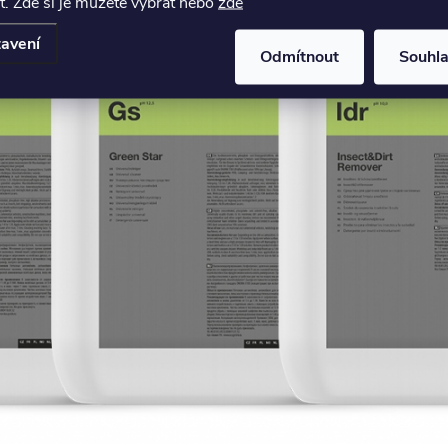
. Zde si je můžete vybrat nebo
zde
avení
Odmítnout
Souhl