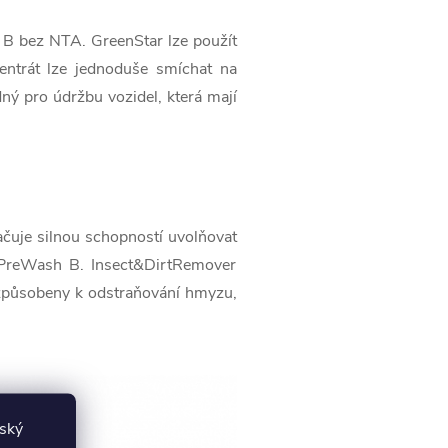
sh B bez NTA. GreenStar lze použít
ncentrát lze jednoduše smíchat na
ný pro údržbu vozidel, která mají
ačuje silnou schopností uvolňovat
k PreWash B. Insect&DirtRemover
řizpůsobeny k odstraňování hmyzu,
lský