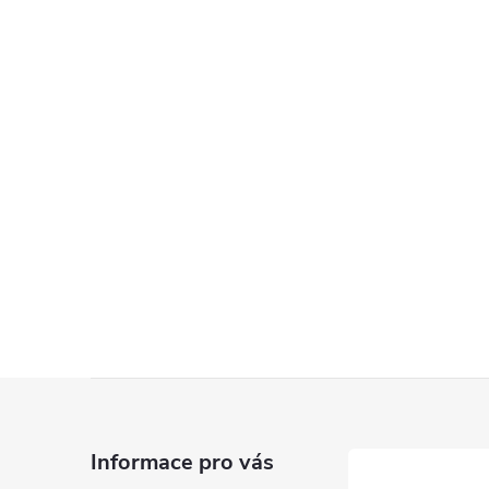
Z
á
Informace pro vás