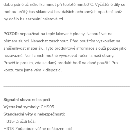
dobu jedné až několika minut při teplotě min.50°C. Vyčištěné díly se
mohou určitý čas skladovat bez dalších ochranných opatření, aniž
by došlo k usazování náletové rzi.
POZOR:
nepoužívat na teplé lakované plochy. Nepoužívat na
přímém slunci. Nenechat zaschnout. Před použitím vyzkoušet na
snášenlivost materiálu. Tyto produktové informace slouží pouze jako
nezávazné. Není z nich možné vyvozovat ručení z naší strany.
Prověřte prosím, zda se daný produkt hodí na dané použití. Pro
konzultace jsme vám k dispozici.
______________________________________________________________
Signální slovo:
nebezpečí
Výstražné symboly:
GHS05
Standardní věty o nebezpečnosti:
H315-Dráždí kůži.
H318-Způsobuje vážné poškození očí.