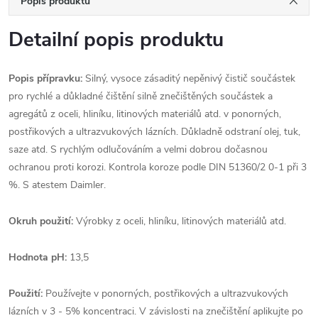
Popis produktu
Detailní popis produktu
Popis přípravku:
Silný, vysoce zásaditý nepěnivý čistič součástek
pro rychlé a důkladné čištění silně znečištěných součástek a
agregátů z oceli, hliníku, litinových materiálů atd. v ponorných,
postřikových a ultrazvukových lázních. Důkladně odstraní olej, tuk,
saze atd. S rychlým odlučováním a velmi dobrou dočasnou
ochranou proti korozi. Kontrola koroze podle DIN 51360/2 0-1 při 3
%. S atestem Daimler.
Okruh použití:
Výrobky z oceli, hliníku, litinových materiálů atd.
Hodnota pH:
13,5
Použití
:
Používejte v ponorných, postřikových a ultrazvukových
lázních v 3 - 5% koncentraci. V závislosti na znečištění aplikujte po