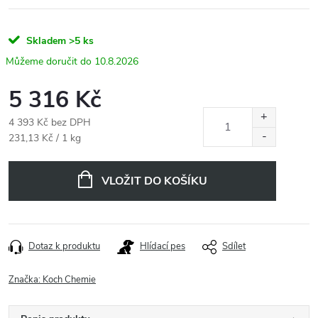
Skladem
>5 ks
10.8.2026
5 316 Kč
4 393 Kč bez DPH
Měrná
231,13 Kč / 1 kg
cena:
VLOŽIT DO KOŠÍKU
Dotaz k produktu
Hlídací pes
Sdílet
Značka:
Koch Chemie