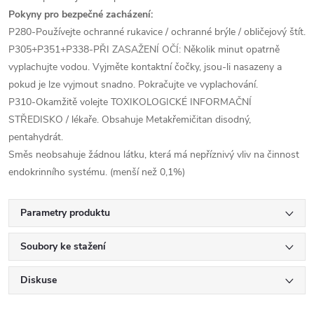
Pokyny pro bezpečné zacházení:
P280-Používejte ochranné rukavice / ochranné brýle / obličejový štít.
P305+P351+P338-PŘI ZASAŽENÍ OČÍ: Několik minut opatrně
vyplachujte vodou. Vyjměte kontaktní čočky, jsou-li nasazeny a
pokud je lze vyjmout snadno. Pokračujte ve vyplachování.
P310-Okamžitě volejte TOXIKOLOGICKÉ INFORMAČNÍ
STŘEDISKO / lékaře. Obsahuje Metakřemičitan disodný,
pentahydrát.
Směs neobsahuje žádnou látku, která má nepříznivý vliv na činnost
endokrinního systému. (menší než 0,1%)
Parametry produktu
Soubory ke stažení
Diskuse