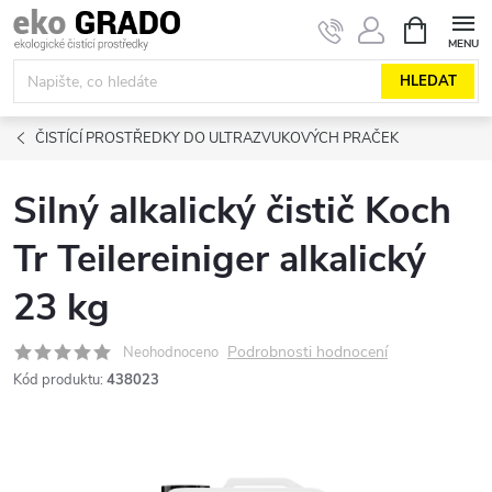
Přejít
NÁKUPNÍ
KOŠÍK
na
obsah
HLEDAT
ČISTÍCÍ PROSTŘEDKY DO ULTRAZVUKOVÝCH PRAČEK
Silný alkalický čistič Koch
Tr Teilereiniger alkalický
23 kg
Podrobnosti hodnocení
Neohodnoceno
Kód produktu:
438023