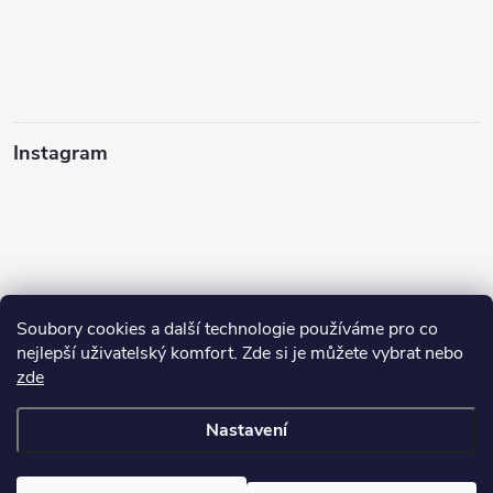
Instagram
Soubory cookies a další technologie používáme pro co
nejlepší uživatelský komfort. Zde si je můžete vybrat nebo
zde
Sledovat na Instagramu
Nastavení
Copyright 2026
cisticiprostredky-ekogrado.cz
. Všechna práva
vyhrazena.
Upravit nastavení cookies