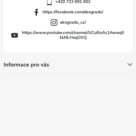
+420 723 691 602
https://facebook.com/ekogrado/
ekogrado_cz/
https://www.youtube.com/channel/UCuRoAs1AevxqS
1kNLHeqOSQ
Informace pro vás