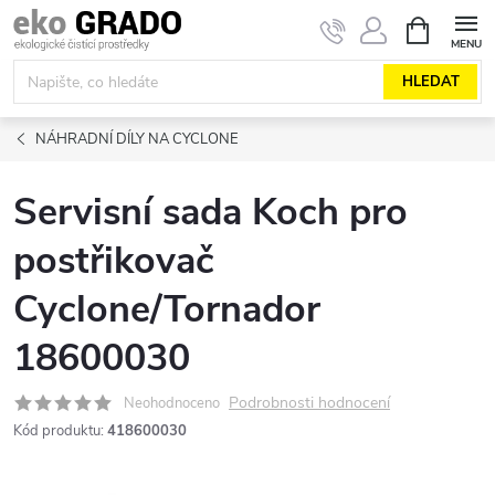
Přejít
NÁKUPNÍ
KOŠÍK
na
obsah
HLEDAT
NÁHRADNÍ DÍLY NA CYCLONE
Servisní sada Koch pro
postřikovač
Cyclone/Tornador
18600030
Podrobnosti hodnocení
Neohodnoceno
Kód produktu:
418600030