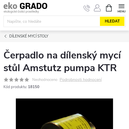
Přejít
NÁKUPNÍ
KOŠÍK
na
obsah
HLEDAT
DÍLENSKÉ MYCÍ STOLY
Čerpadlo na dílenský mycí
stůl Amstutz pumpa KTR
Podrobnosti hodnocení
Neohodnoceno
Kód produktu:
18150