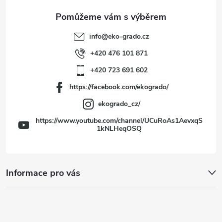
a
t
info
@
eko-grado.cz
í
+420 476 101 871
+420 723 691 602
https://facebook.com/ekogrado/
ekogrado_cz/
https://www.youtube.com/channel/UCuRoAs1AevxqS
1kNLHeqOSQ
Informace pro vás