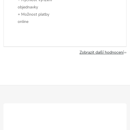
objednavky
+ Možnost platby
online
Zobrazit další hodnocení
Z
á
p