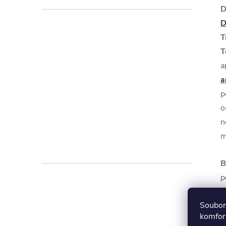
D
D
T
T
a
a
p
o
n
m
B
p
B
Soubory
komfort