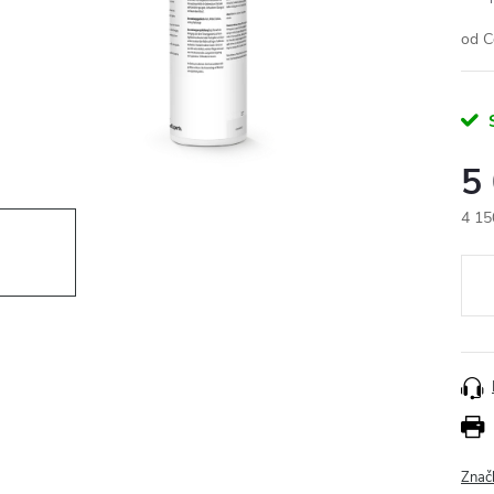
od C
5
4 15
Měr
cena
Znač