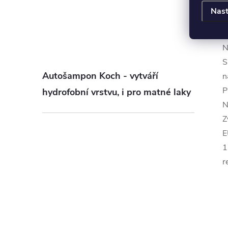
_
Nast
N
S
Autošampon Koch - vytváří
n
P
hydrofobní vrstvu, i pro matné laky
N
Z
E
1
r