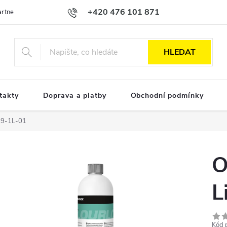
+420 476 101 871
Partnerská spolupráce
Obchodní podmínky
Podmínky ochrany osobn
HLEDAT
takty
Doprava a platby
Obchodní podmínky
599-1L-01
O
L
Kód 