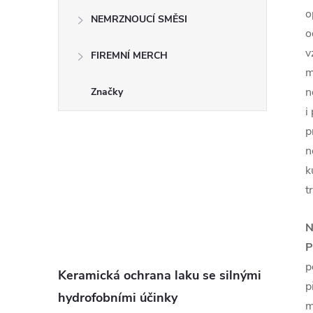
o
NEMRZNOUCÍ SMĚSI
o
v
FIREMNÍ MERCH
m
n
Značky
i
p
n
k
t
N
P
p
Keramická ochrana laku se silnými
p
hydrofobními účinky
m