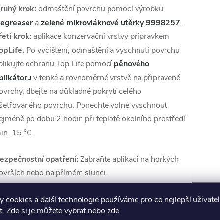
ruhý krok:
odmaštění povrchu pomocí výrobku
egreaser
a
zelené mikrovláknové utěrky 9998257
.
řetí krok:
aplikace konzervační vrstvy přípravkem
opLife.
Po vyčištění, odmaštění a vyschnutí povrchů
plikujte ochranu Top Life pomocí
pěnového
plikátoru
v tenké a rovnoměrné vrstvě na připravené
ovrchy, dbejte na důkladné pokrytí celého
šetřovaného povrchu.
Ponechte volně vyschnout
ejméně po dobu 2 hodin při teplotě okolního prostředí
in. 15 °C.
ezpečnostní opatření:
Zabraňte aplikaci na horkých
ovrších nebo na přímém slunci.
alení:
1 l
 cookies a další technologie používáme pro co nejlepší uživate
. Zde si je můžete vybrat nebo
zde