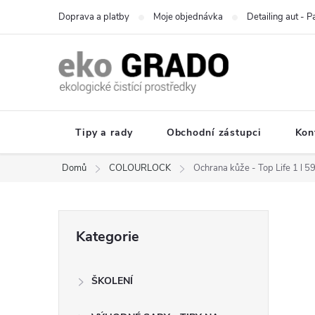
Přejít
Doprava a platby
Moje objednávka
Detailing aut - 
na
obsah
Tipy a rady
Obchodní zástupci
Kon
Domů
COLOURLOCK
Ochrana kůže - Top Life 1 l 
P
Přeskočit
Kategorie
kategorie
o
ŠKOLENÍ
s