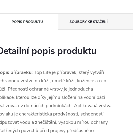
POPIS PRODUKTU
SOUBORY KE STAŽENÍ
Detailní popis produktu
opis přípravku:
Top Life je přípravek, který vytváří
chrannou vrstvu na kůži, umělé kůži, kožence a eco
ůži. Předností ochranné vrstvy je jednoduchá
plikace, kterou lze díky jejímu složení na vodní bázi
ealizovat i v domácích podmínkách. Aplikovaná vrstva
ovlaku je charakteristická prodyšností, schopností
dpuzovat vodu a znečištění, vysokou mírou ochrany
šetřených povrchů před projevy předčasného