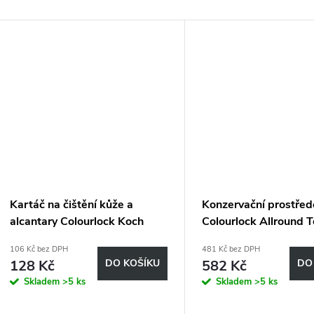
Kartáč na čištění kůže a
Konzervační prostře
alcantary Colourlock Koch
Colourlock Allround T
9998424
Sealant 500 ml
106 Kč bez DPH
481 Kč bez DPH
128 Kč
DO KOŠÍKU
582 Kč
DO
Skladem
>5 ks
Skladem
>5 ks