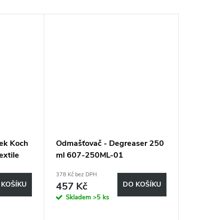
dek Koch
Odmašťovač - Degreaser 250
Ochrana 
extile
ml 607-250ML-01
Stitch 
20ML-0
378 Kč bez DPH
437 Kč bez
 KOŠÍKU
457 Kč
DO KOŠÍKU
529 K
Skladem
>5 ks
Sklad