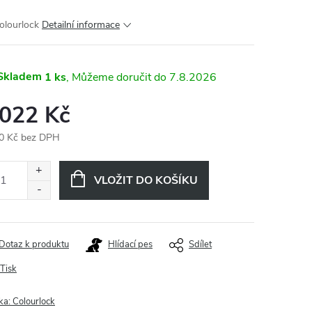
olourlock
Detailní informace
Skladem
1 ks
7.8.2026
 022 Kč
0 Kč bez DPH
ná
:
VLOŽIT DO KOŠÍKU
Dotaz k produktu
Hlídací pes
Sdílet
Tisk
ka:
Colourlock