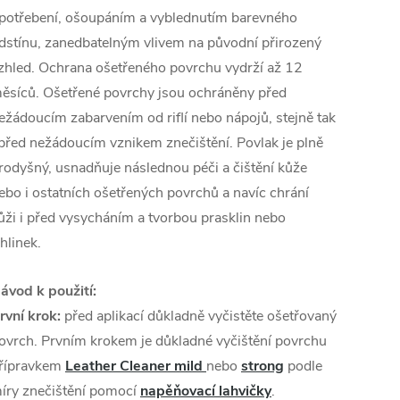
potřebení, ošoupáním a vyblednutím barevného
dstínu, zanedbatelným vlivem na původní přirozený
zhled. Ochrana ošetřeného povrchu vydrží až 12
ěsíců. Ošetřené povrchy jsou ochráněny před
ežádoucím zabarvením od riflí nebo nápojů, stejně tak
 před nežádoucím vznikem znečištění. Povlak je plně
rodyšný, usnadňuje následnou péči a čištění kůže
ebo i ostatních ošetřených povrchů a navíc chrání
ůži i před vysycháním a tvorbou prasklin nebo
rhlinek.
ávod k použití:
rvní krok:
před aplikací důkladně vyčistěte ošetřovaný
ovrch. Prvním krokem je důkladné vyčištění povrchu
řípravkem
Leather Cleaner mild
nebo
strong
podle
íry znečištění pomocí
napěňovací lahvičky
.