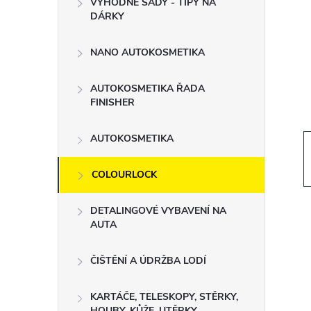
VÝHODNÉ SADY - TIPY NA
t
DÁRKY
r
NANO AUTOKOSMETIKA
a
AUTOKOSMETIKA ŘADA
FINISHER
n
AUTOKOSMETIKA
n
COLOURLOCK
í
DETALINGOVÉ VYBAVENÍ NA
p
AUTA
a
ČIŠTĚNÍ A ÚDRŽBA LODÍ
n
KARTÁČE, TELESKOPY, STĚRKY,
HOUBY, KŮŽE, UTĚRKY