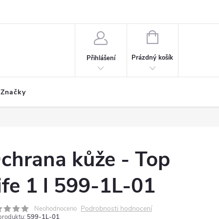
ích údajů
Formulář odstoupení od smlouvy
Reklamační formulář
NÁKUPNÍ
KOŠÍK
Prázdný košík
Přihlášení
Značky
chrana kůže - Top
ife 1 l 599-1L-01
Podrobnosti hodnocení
Neohodnoceno
produktu:
599-1L-01