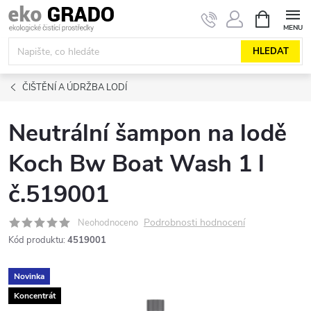
Přejít
NÁKUPNÍ
KOŠÍK
na
obsah
HLEDAT
ČIŠTĚNÍ A ÚDRŽBA LODÍ
Neutrální šampon na lodě
Koch Bw Boat Wash 1 l
č.519001
Podrobnosti hodnocení
Neohodnoceno
Kód produktu:
4519001
Novinka
Koncentrát