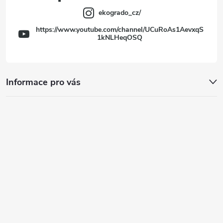
ekogrado_cz/
https://www.youtube.com/channel/UCuRoAs1AevxqS
1kNLHeqOSQ
Informace pro vás