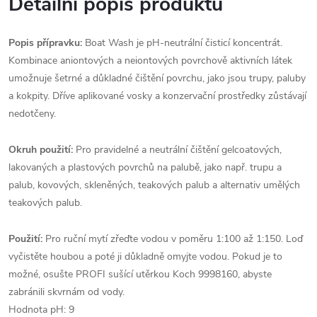
Detailní popis produktu
Popis přípravku:
Boat Wash je pH-neutrální čisticí koncentrát.
Kombinace aniontových a neiontových povrchově aktivních látek
umožnuje šetrné a důkladné čištění povrchu, jako jsou trupy, paluby
a kokpity. Dříve aplikované vosky a konzervační prostředky zůstávají
nedotčeny.
Okruh použití:
Pro pravidelné a neutrální čištění gelcoatových,
lakovaných a plastových povrchů na palubě, jako např. trupu a
palub, kovových, skleněných, teakových palub a alternativ umělých
teakových palub.
Použití
:
Pro ruční mytí zřeďte vodou v poměru 1:100 až 1:150. Loď
vyčistěte houbou a poté ji důkladně omyjte vodou. Pokud je to
možné, osušte PROFI sušící utěrkou Koch 9998160, abyste
zabránili skvrnám od vody.
Hodnota pH: 9