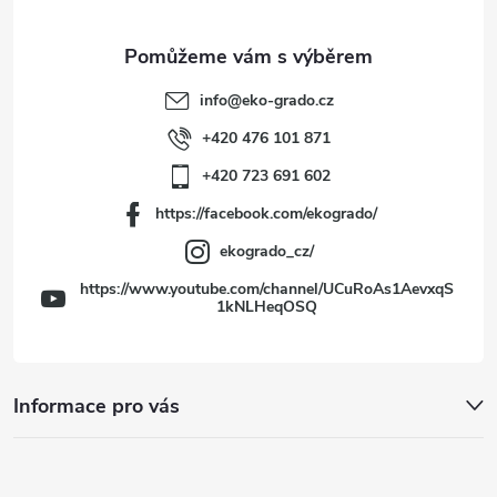
a
t
info
@
eko-grado.cz
í
+420 476 101 871
+420 723 691 602
https://facebook.com/ekogrado/
ekogrado_cz/
https://www.youtube.com/channel/UCuRoAs1AevxqS
1kNLHeqOSQ
Informace pro vás