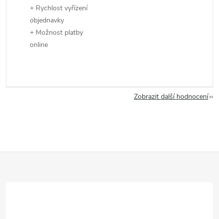
+ Rychlost vyřízení
objednavky
+ Možnost platby
online
Zobrazit další hodnocení
Z
á
p