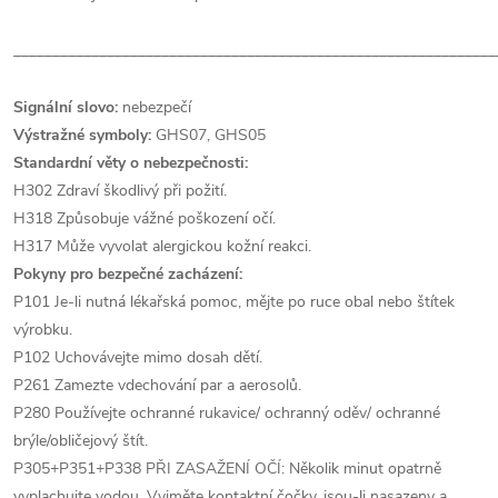
______________________________________________________________
Signální slovo:
nebezpečí
Výstražné symboly:
GHS07, GHS05
Standardní věty o nebezpečnosti:
H302 Zdraví škodlivý při požití.
H318 Způsobuje vážné poškození očí.
H317 Může vyvolat alergickou kožní reakci.
Pokyny pro bezpečné zacházení:
P101 Je-li nutná lékařská pomoc, mějte po ruce obal nebo štítek
výrobku.
P102 Uchovávejte mimo dosah dětí.
P261 Zamezte vdechování par a aerosolů.
P280 Používejte ochranné rukavice/ ochranný oděv/ ochranné
brýle/obličejový štít.
P305+P351+P338 PŘI ZASAŽENÍ OČÍ: Několik minut opatrně
vyplachujte vodou. Vyjměte kontaktní čočky, jsou-li nasazeny a