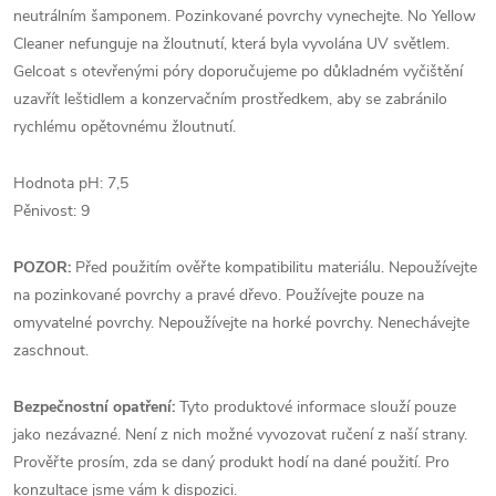
neutrálním šamponem. Pozinkované povrchy vynechejte. No Yellow
Cleaner nefunguje na žloutnutí, která byla vyvolána UV světlem.
Gelcoat s otevřenými póry doporučujeme po důkladném vyčištění
uzavřít leštidlem a konzervačním prostředkem, aby se zabránilo
rychlému opětovnému žloutnutí.
Hodnota pH: 7,5
Pěnivost: 9
POZOR:
Před použitím ověřte kompatibilitu materiálu. Nepoužívejte
na pozinkované povrchy a pravé dřevo. Používejte pouze na
omyvatelné povrchy. Nepoužívejte na horké povrchy. Nenechávejte
zaschnout.
Bezpečnostní opatření:
Tyto produktové informace slouží pouze
jako nezávazné. Není z nich možné vyvozovat ručení z naší strany.
Prověřte prosím, zda se daný produkt hodí na dané použití. Pro
konzultace jsme vám k dispozici.