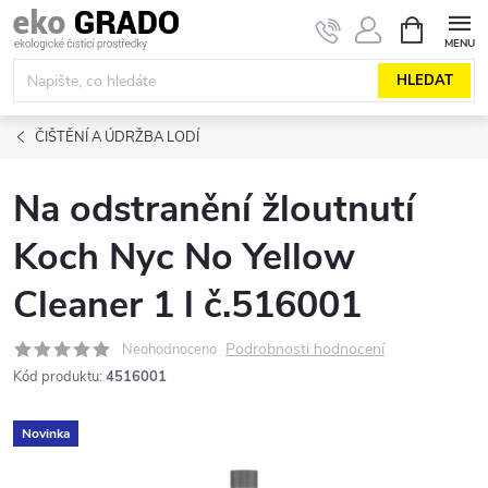
Přejít
NÁKUPNÍ
KOŠÍK
na
obsah
HLEDAT
ČIŠTĚNÍ A ÚDRŽBA LODÍ
Na odstranění žloutnutí
Koch Nyc No Yellow
Cleaner 1 l č.516001
Podrobnosti hodnocení
Neohodnoceno
Kód produktu:
4516001
Novinka