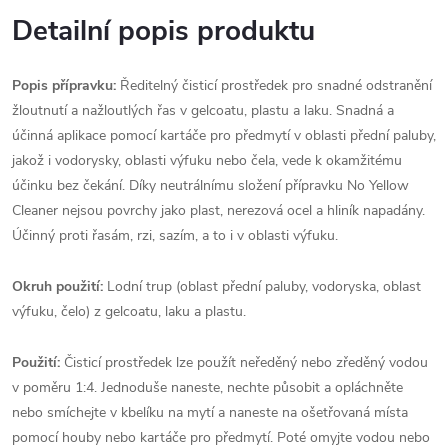
Detailní popis produktu
Popis přípravku:
Ředitelný čisticí prostředek pro snadné odstranění
žloutnutí a nažloutlých řas v gelcoatu, plastu a laku. Snadná a
účinná aplikace pomocí kartáče pro předmytí v oblasti přední paluby,
jakož i vodorysky, oblasti výfuku nebo čela, vede k okamžitému
účinku bez čekání. Díky neutrálnímu složení přípravku No Yellow
Cleaner nejsou povrchy jako plast, nerezová ocel a hliník napadány.
Účinný proti řasám, rzi, sazím, a to i v oblasti výfuku.
Okruh použití:
Lodní trup (oblast přední paluby, vodoryska, oblast
výfuku, čelo) z gelcoatu, laku a plastu.
Použití
:
Čisticí prostředek lze použít neředěný nebo zředěný vodou
v poměru 1:4. Jednoduše naneste, nechte působit a opláchněte
nebo smíchejte v kbelíku na mytí a naneste na ošetřovaná místa
pomocí houby nebo kartáče pro předmytí. Poté omyjte vodou nebo