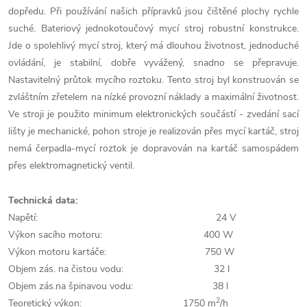
dopředu. Při používání našich přípravků jsou čištěné plochy rychle
suché. Bateriový jednokotoučový mycí stroj robustní konstrukce.
Jde o spolehlivý mycí stroj, který má dlouhou životnost, jednoduché
ovládání, je stabilní, dobře vyvážený, snadno se přepravuje.
Nastavitelný průtok mycího roztoku. Tento stroj byl konstruován se
zvláštním zřetelem na nízké provozní náklady a maximální životnost.
Ve stroji je použito minimum elektronických součástí - zvedání sací
lišty je mechanické, pohon stroje je realizován přes mycí kartáč, stroj
nemá čerpadla-mycí roztok je dopravován na kartáč samospádem
přes elektromagnetický ventil.
Technická data:
Napětí: 24 V
Výkon sacího motoru: 400 W
Výkon motoru kartáče: 750 W
Objem zás. na čistou vodu: 32 l
Objem zás.na špinavou vodu: 38 l
2
Teoretický výkon: 1750 m
/h