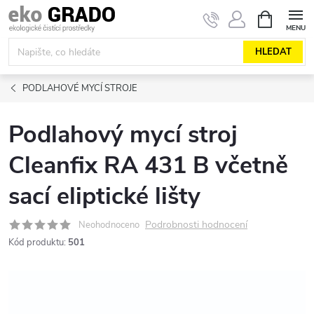
Přejít
NÁKUPNÍ
KOŠÍK
na
obsah
HLEDAT
PODLAHOVÉ MYCÍ STROJE
Podlahový mycí stroj
Cleanfix RA 431 B včetně
sací eliptické lišty
Podrobnosti hodnocení
Neohodnoceno
Kód produktu:
501