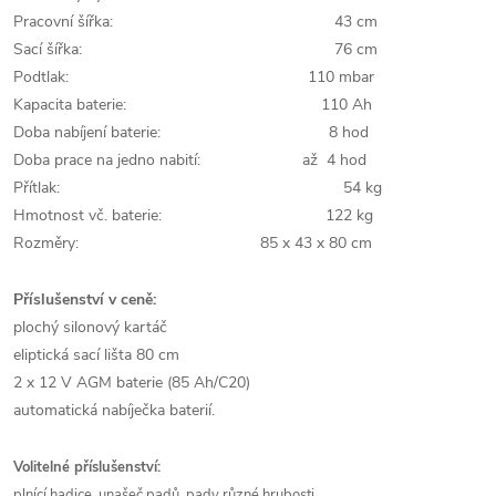
Pracovní šířka: 43 cm
Sací šířka: 76 cm
Podtlak: 110 mbar
Kapacita baterie: 110 Ah
Doba nabíjení baterie: 8 hod
Doba prace na jedno nabití: až 4 hod
Přítlak: 54 kg
Hmotnost vč. baterie: 122 kg
Rozměry: 85 x 43 x 80 cm
Příslušenství v ceně:
plochý silonový kartáč
eliptická sací lišta 80 cm
2 x 12 V AGM baterie (85 Ah/C20)
automatická nabíječka baterií.
Volitelné příslušenství:
plnící hadice, unašeč padů, pady různé hrubosti.