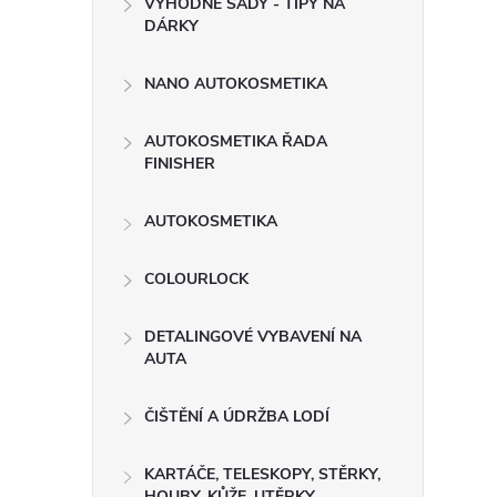
VÝHODNÉ SADY - TIPY NA
t
DÁRKY
r
NANO AUTOKOSMETIKA
a
AUTOKOSMETIKA ŘADA
FINISHER
n
AUTOKOSMETIKA
n
COLOURLOCK
í
DETALINGOVÉ VYBAVENÍ NA
p
AUTA
a
ČIŠTĚNÍ A ÚDRŽBA LODÍ
n
KARTÁČE, TELESKOPY, STĚRKY,
HOUBY, KŮŽE, UTĚRKY