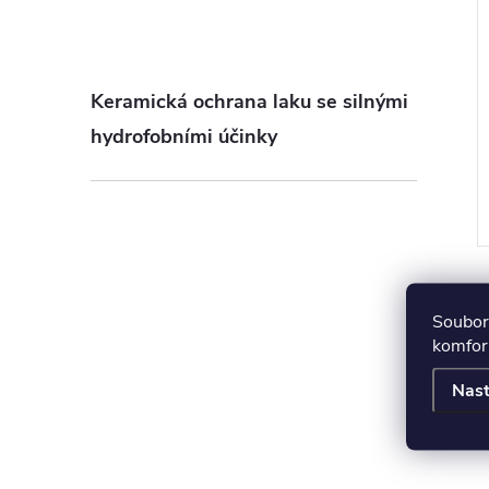
Keramická ochrana laku se silnými
hydrofobními účinky
Soubory
komfort
Nast