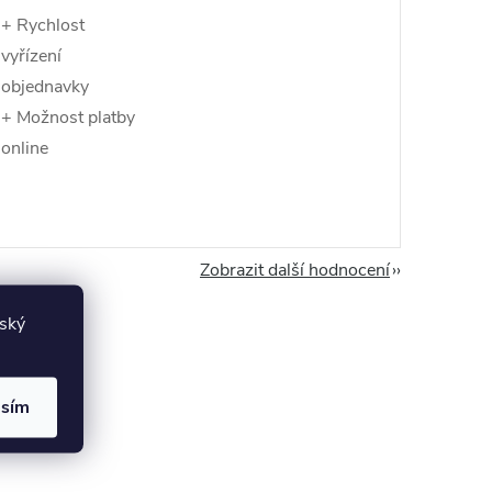
+ Rychlost
vyřízení
objednavky
+ Možnost platby
online
Zobrazit další hodnocení
lský
asím