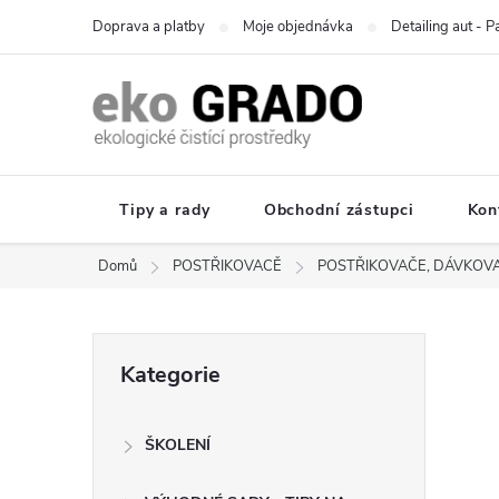
Přejít
Doprava a platby
Moje objednávka
Detailing aut - 
na
obsah
Tipy a rady
Obchodní zástupci
Kon
Domů
POSTŘIKOVACĚ
POSTŘIKOVAČE, DÁVKOV
P
Přeskočit
Kategorie
kategorie
o
ŠKOLENÍ
s