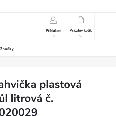
ích údajů
Formulář odstoupení od smlouvy
Reklamační formulář
NÁKUPNÍ
KOŠÍK
Prázdný košík
Přihlášení
Značky
ahvička plastová
ůl litrová č.
020029