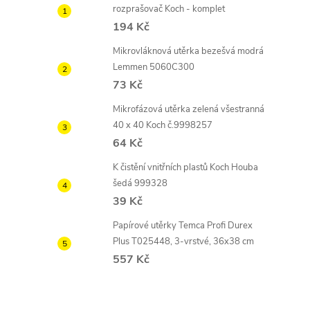
rozprašovač Koch - komplet
194 Kč
Mikrovláknová utěrka bezešvá modrá
Lemmen 5060C300
73 Kč
Mikrofázová utěrka zelená všestranná
40 x 40 Koch č.9998257
64 Kč
K čistění vnitřních plastů Koch Houba
šedá 999328
39 Kč
Papírové utěrky Temca Profi Durex
Plus T025448, 3-vrstvé, 36x38 cm
557 Kč