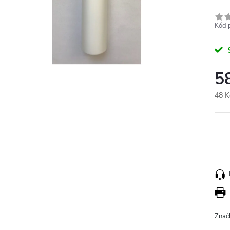
Kód 
5
48 K
Měr
cena
Znač