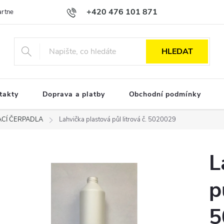
+420 476 101 871
Partnerská spolupráce
Obchodní podmínky
Podmínky ochrany osobn
HLEDAT
takty
Doprava a platby
Obchodní podmínky
ACÍ ČERPADLA
Lahvička plastová půl litrová č. 5020029
L
p
5