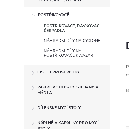
e
POSTŘIKOVACĚ
l
POSTŘIKOVAČE, DÁVKOVACÍ
ČERPADLA
NÁHRADNÍ DÍLY NA CYCLONE
NÁHRADNÍ DÍLY NA
POSTŘIKOVAČE KWAZAR
P
ČISTÍCÍ PROSTŘEDKY
r
PAPÍROVÉ UTĚRKY, STOJANY A
B
MÝDLA
DÍLENSKÉ MYCÍ STOLY
NÁPLNĚ A KAPALINY PRO MYCÍ
STOLY