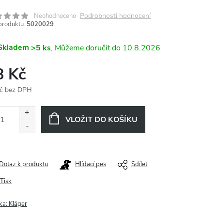
Podrobnosti hodnocení
Neohodnoceno
produktu:
5020029
Skladem
>5 ks
10.8.2026
8 Kč
č bez DPH
ná
:
VLOŽIT DO KOŠÍKU
Dotaz k produktu
Hlídací pes
Sdílet
Tisk
ka:
Kläger