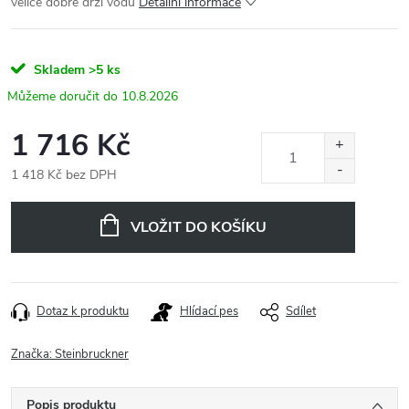
velice dobře drží vodu
Detailní informace
Skladem
>5 ks
10.8.2026
1 716 Kč
1 418 Kč bez DPH
Měrná
cena:
VLOŽIT DO KOŠÍKU
Dotaz k produktu
Hlídací pes
Sdílet
Značka:
Steinbruckner
Popis produktu