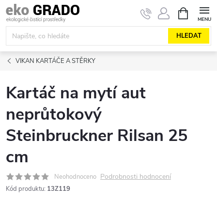
Přejít
NÁKUPNÍ
KOŠÍK
na
obsah
HLEDAT
VIKAN KARTÁČE A STĚRKY
Kartáč na mytí aut
neprůtokový
Steinbruckner Rilsan 25
cm
Podrobnosti hodnocení
Neohodnoceno
Kód produktu:
13Z119