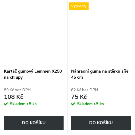
Výprodej
Kartáč gumový Lemmen X250
Náhradní guma na stěrku šíře
na chlupy
45 cm
89 Kč bez DPH
62 Kč bez DPH
108 Kč
75 Kč
Skladem
>5 ks
Skladem
>5 ks
DO KOŠÍKU
DO KOŠÍKU