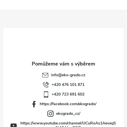
Z
á
p
a
t
info
@
eko-grado.cz
í
+420 476 101 871
+420 723 691 602
https://facebook.com/ekogrado/
ekogrado_cz/
https://www.youtube.com/channel/UCuRoAs1AevxqS