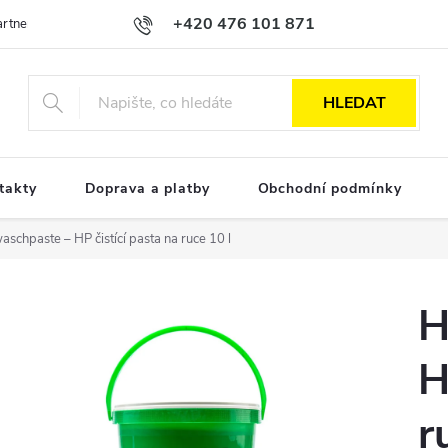
+420 476 101 871
Partnerská spolupráce
Obchodní podmínky
Podmínky ochrany osobn
HLEDAT
takty
Doprava a platby
Obchodní podmínky
schpaste – HP čistící pasta na ruce 10 l
H
H
r