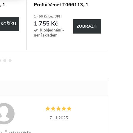
 1-
Profix Venet T066113, 1-
T035416
vrstvé, 40x36 cm
1 450 Kč bez DPH
388 Kč bez
1 755 Kč
469 K
 KOŠÍKU
ZOBRAZIT
K objednání -
Sklad
není skladem
7.11.2025