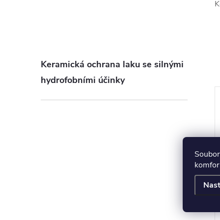
K
Keramická ochrana laku se silnými
hydrofobními účinky
Soubory
komfort
Nast
těrky Temca Durex
Speciální utěrky WIPEX