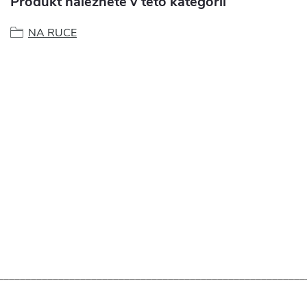
Produkt naleznete v této kategorii
NA RUCE
________________________________________________________