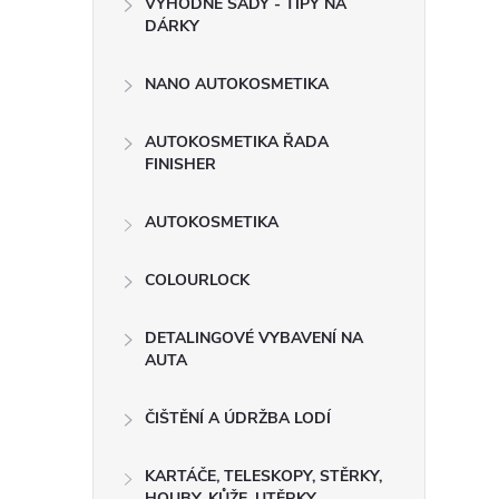
VÝHODNÉ SADY - TIPY NA
t
DÁRKY
r
NANO AUTOKOSMETIKA
a
AUTOKOSMETIKA ŘADA
FINISHER
n
AUTOKOSMETIKA
n
COLOURLOCK
í
DETALINGOVÉ VYBAVENÍ NA
p
AUTA
a
ČIŠTĚNÍ A ÚDRŽBA LODÍ
n
KARTÁČE, TELESKOPY, STĚRKY,
HOUBY, KŮŽE, UTĚRKY