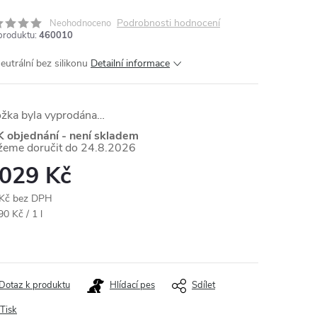
Podrobnosti hodnocení
Neohodnoceno
produktu:
460010
eutrální bez silikonu
Detailní informace
ožka byla vyprodána…
K objednání - není skladem
24.8.2026
 029 Kč
Kč bez DPH
ná
0 Kč / 1 l
:
Dotaz k produktu
Hlídací pes
Sdílet
Tisk