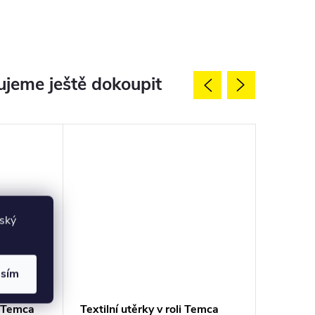
jeme ještě dokoupit
lský
asím
i Temca
Textilní utěrky v roli Temca
Papírové