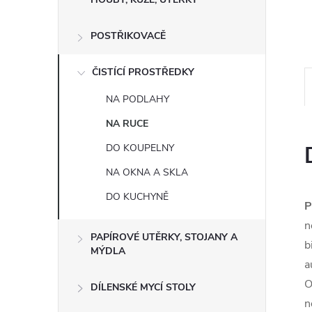
e
POSTŘIKOVACĚ
l
ČISTÍCÍ PROSTŘEDKY
NA PODLAHY
NA RUCE
DO KOUPELNY
NA OKNA A SKLA
DO KUCHYNĚ
P
n
PAPÍROVÉ UTĚRKY, STOJANY A
b
MÝDLA
a
O
DÍLENSKÉ MYCÍ STOLY
n