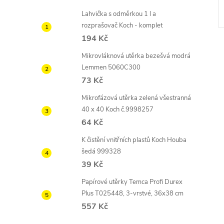
Lahvička s odměrkou 1 l a
rozprašovač Koch - komplet
194 Kč
Mikrovláknová utěrka bezešvá modrá
Lemmen 5060C300
73 Kč
Mikrofázová utěrka zelená všestranná
40 x 40 Koch č.9998257
64 Kč
K čistění vnitřních plastů Koch Houba
šedá 999328
39 Kč
Papírové utěrky Temca Profi Durex
Plus T025448, 3-vrstvé, 36x38 cm
557 Kč