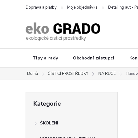
Přejít
Doprava a platby
Moje objednávka
Detailing aut - 
na
obsah
Tipy a rady
Obchodní zástupci
Kon
Domů
ČISTÍCÍ PROSTŘEDKY
NA RUCE
Handwa
P
Přeskočit
Kategorie
kategorie
o
ŠKOLENÍ
s