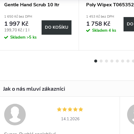
Gentle Hand Scrub 10 ltr
Poly Wipex T065352,
vrstvé, 36x32 cm
1 650 Kč bez DPH
1 453 Kč bez DPH
1 997 Kč
1 758 Kč
DO
DO KOŠÍKU
Měrná
199,70 Kč / 1 l
Skladem
4 ks
cena:
Skladem
>5 ks
14.1.2026