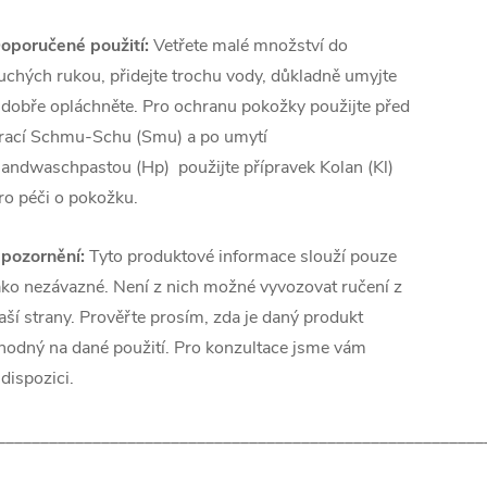
oporučené použití:
Vetřete malé množství do
uchých rukou, přidejte trochu vody, důkladně umyjte
 dobře opláchněte. Pro ochranu pokožky použijte před
rací Schmu-Schu (Smu) a po umytí
andwaschpastou (Hp) použijte přípravek Kolan (Kl)
ro péči o pokožku.
pozornění:
Tyto produktové informace slouží pouze
ako nezávazné. Není z nich možné vyvozovat ručení z
aší strany. Prověřte prosím, zda je daný produkt
hodný na dané použití. Pro konzultace jsme vám
 dispozici.
________________________________________________________