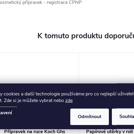
osmetický přípravek - registrace CPNP
K tomuto produktu doporuču
 cookies a další technologie používáme pro co nejlepší uživate
. Zde si je můžete vybrat nebo
zde
avení
Odmítnout
Souhl
Přípravek na ruce Koch Ghs
Papírové utěrky v rol