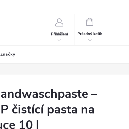
ích údajů
Formulář odstoupení od smlouvy
Reklamační formulář
NÁKUPNÍ
KOŠÍK
Prázdný košík
Přihlášení
Značky
andwaschpaste –
P čistící pasta na
uce 10 l