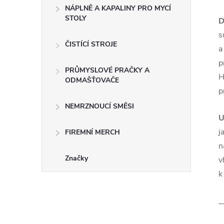
NÁPLNĚ A KAPALINY PRO MYCÍ
STOLY
D
s
ČISTÍCÍ STROJE
a
p
PRŮMYSLOVÉ PRAČKY A
H
ODMAŠŤOVAČE
p
NEMRZNOUCÍ SMĚSI
U
j
FIREMNÍ MERCH
n
Značky
v
k
_