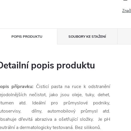
Znač
POPIS PRODUKTU
SOUBORY KE STAŽENÍ
Detailní popis produktu
opis přípravku:
Čisticí pasta na ruce k odstranění
ejodolnějších nečistot, jako jsou oleje, tuky, dehet,
itumen atd. Ideální pro průmyslové podniky,
utoservisy, dílny, automobilový průmysl atd.
bsahuje dřevitá abraziva a ošetřující složky. Je pH
eutrální a dermatologicky testovaná. Bez silikonů.