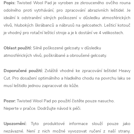
Popis:
Twisted Wool Pad je vyroben ze zkrouceného ovčího rouna
odolného proti vytrhávání, pro zpracování abrazivních leštidel. Je
ideální k odstranění silných poškození v důsledku atmosférických
vlivů, hlubokých škrábanců a nábrusů na gelcoatech. Lešticí kotouč
je vhodný pro rotační lešticí stroje a je k dostání ve 4 velikostech.
Oblast použití:
Silně poškozené gelcoaty v důsledku
atmosférických vlivů, poškrábané a obroušené gelcoaty.
Doporučené použití:
Zvláště vhodné ke zpracování leštidel Heavy
Cut. Pro dosažení optimálního a hladkého chodu na povrchu laku se
musí leštidlo jednou zapracovat do kůže.
Pozor:
Twisted Wool Pad po použití čistěte pouze nasucho.
Neperte v pračce. Dodržujte návod k péči.
Upozornění:
Tyto produktové informace slouží pouze jako
nezávazné. Není z nich možné vyvozovat ručení z naší strany.