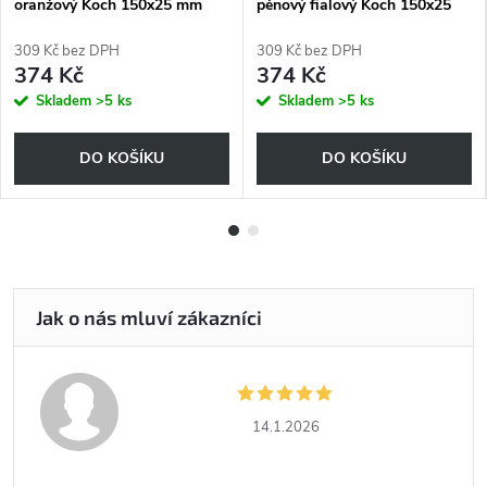
oranžový Koch 150x25 mm
pěnový fialový Koch 150x25
9998324 - náhrada za 999593
mm 9998321 - náhrada za
999585
309 Kč bez DPH
309 Kč bez DPH
374 Kč
374 Kč
Skladem
>5 ks
Skladem
>5 ks
DO KOŠÍKU
DO KOŠÍKU
14.1.2026