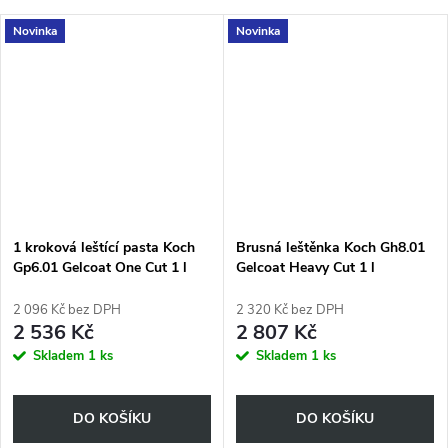
Novinka
Novinka
1 kroková leštící pasta Koch
Brusná leštěnka Koch Gh8.01
Gp6.01 Gelcoat One Cut 1 l
Gelcoat Heavy Cut 1 l
č.509001
č.510001
2 096 Kč bez DPH
2 320 Kč bez DPH
2 536 Kč
2 807 Kč
Skladem
1 ks
Skladem
1 ks
DO KOŠÍKU
DO KOŠÍKU