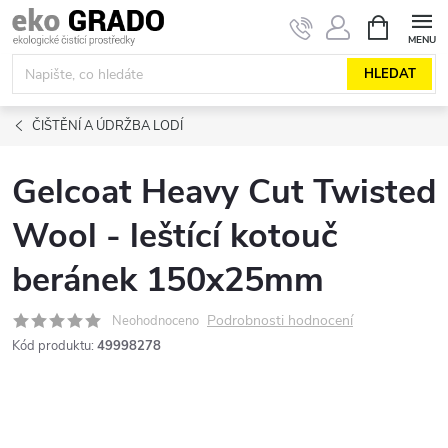
Přejít
NÁKUPNÍ
KOŠÍK
na
obsah
HLEDAT
ČIŠTĚNÍ A ÚDRŽBA LODÍ
Gelcoat Heavy Cut Twisted
Wool - leštící kotouč
beránek 150x25mm
Podrobnosti hodnocení
Neohodnoceno
Kód produktu:
49998278