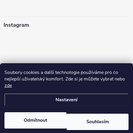
Instagram
Soubory cookies a další technologie používáme pro co
nejlepší uživatelský komfort. Zde si je můžete vybrat nebo
zde
Sledovat na Instagramu
Nastavení
Copyright 2026
cisticiprostredky-ekogrado.cz
. Všechna práva
vyhrazena.
Upravit nastavení cookies
Odmítnout
Souhlasím
Vytvořil Shoptet
Získejte dopravu zdarma