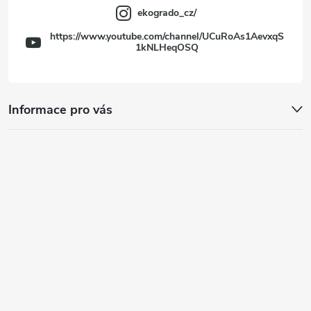
ekogrado_cz/
https://www.youtube.com/channel/UCuRoAs1AevxqS
1kNLHeqOSQ
Informace pro vás