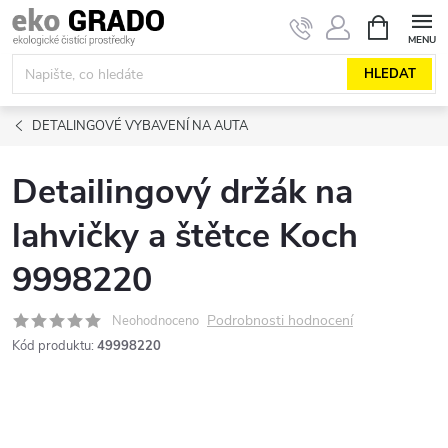
Přejít
NÁKUPNÍ
KOŠÍK
na
obsah
HLEDAT
DETALINGOVÉ VYBAVENÍ NA AUTA
Detailingový držák na
lahvičky a štětce Koch
9998220
Podrobnosti hodnocení
Neohodnoceno
Kód produktu:
49998220