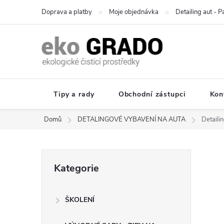
Přejít
Doprava a platby
Moje objednávka
Detailing aut - 
na
obsah
Tipy a rady
Obchodní zástupci
Kon
Domů
DETALINGOVÉ VYBAVENÍ NA AUTA
Detaili
P
Přeskočit
Kategorie
kategorie
o
ŠKOLENÍ
s