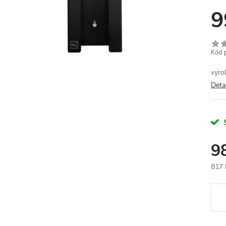
9
Kód 
vyro
Deta
9
817 
Měr
cena