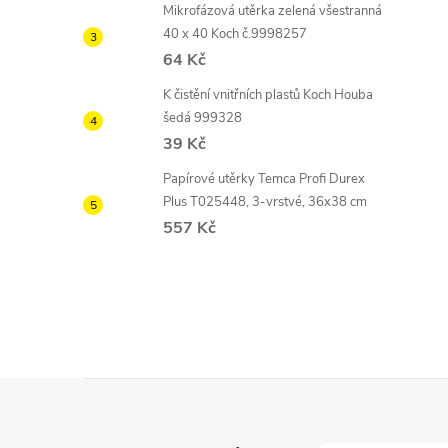
Mikrofázová utěrka zelená všestranná
40 x 40 Koch č.9998257
64 Kč
K čistění vnitřních plastů Koch Houba
šedá 999328
39 Kč
Papírové utěrky Temca Profi Durex
Plus T025448, 3-vrstvé, 36x38 cm
557 Kč
Z