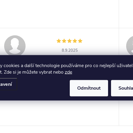
8.9.2025
 cookies a další technologie používáme pro co nejlepší uživate
Zboží je skladem a v dostatečném množství jednání
. Zde si je můžete vybrat nebo
zde
se zákazníky
avení
Odmítnout
Souhl