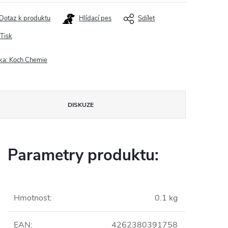
Dotaz k produktu
Hlídací pes
Sdílet
Tisk
ka:
Koch Chemie
DISKUZE
Parametry produktu:
Hmotnost
:
0.1 kg
EAN
:
4262380391758