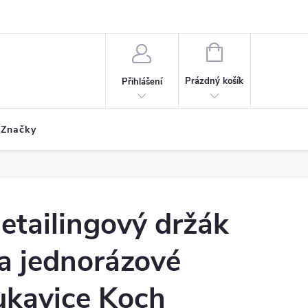
ích údajů
Formulář odstoupení od smlouvy
Reklamační formulář
NÁKUPNÍ
KOŠÍK
Prázdný košík
Přihlášení
Značky
etailingový držák
a jednorázové
ukavice Koch