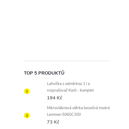
TOP 5 PRODUKTŮ
Lahvička s odměrkou 1 l a
rozprašovač Koch - komplet
194 Kč
Mikrovláknová utěrka bezešvá modrá
Lemmen 5060C300
73 Kč