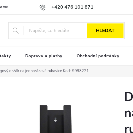
+420 476 101 871
Partnerská spolupráce
Obchodní podmínky
Podmínky ochrany osobn
HLEDAT
takty
Doprava a platby
Obchodní podmínky
ngový držák na jednorázové rukavice Koch 9998221
D
n
r