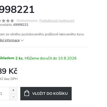
998221
Podrobnosti hodnocení
Neohodnoceno
produktu:
49998221
ben ze silného pozinkovaného práškově lakovaného kovu
ilní informace
Skladem
2 ks
10.8.2026
89 Kč
Kč bez DPH
ná
:
VLOŽIT DO KOŠÍKU