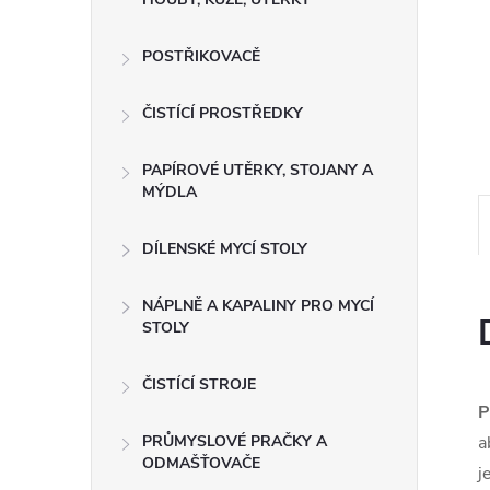
e
POSTŘIKOVACĚ
l
ČISTÍCÍ PROSTŘEDKY
PAPÍROVÉ UTĚRKY, STOJANY A
MÝDLA
DÍLENSKÉ MYCÍ STOLY
NÁPLNĚ A KAPALINY PRO MYCÍ
STOLY
ČISTÍCÍ STROJE
P
PRŮMYSLOVÉ PRAČKY A
a
ODMAŠŤOVAČE
j