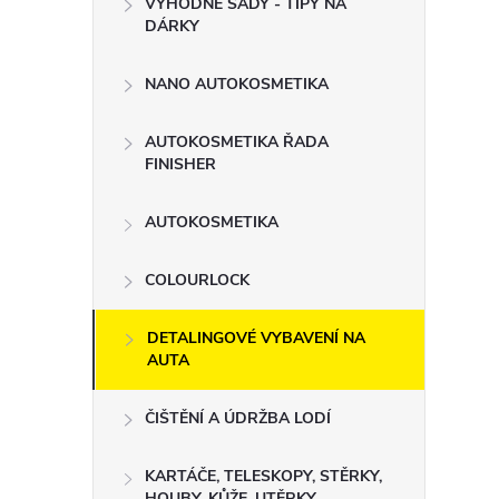
VÝHODNÉ SADY - TIPY NA
t
DÁRKY
r
NANO AUTOKOSMETIKA
a
AUTOKOSMETIKA ŘADA
FINISHER
n
AUTOKOSMETIKA
n
COLOURLOCK
í
DETALINGOVÉ VYBAVENÍ NA
p
AUTA
a
ČIŠTĚNÍ A ÚDRŽBA LODÍ
n
KARTÁČE, TELESKOPY, STĚRKY,
HOUBY, KŮŽE, UTĚRKY