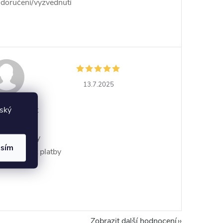
doručení/vyzvednutí
13.7.2025
lský
+ Rychlost
vyřízení
objednavky
asím
+ Možnost platby
online
Zobrazit další hodnocení