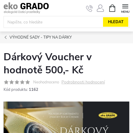
Přejít
NÁKUPNÍ
KOŠÍK
na
obsah
HLEDAT
VÝHODNÉ SADY - TIPY NA DÁRKY
Dárkový Voucher v
hodnotě 500,- Kč
Podrobnosti hodnocení
Neohodnoceno
Kód produktu:
1162