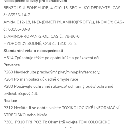
Nebezpečné složky pro označování
BENZOLSULFONSÄURE, 4-C10-13-SEC-ALKYLDERIVATE.; CAS-
č.: 85536-14-7
Amidy, C12-18, N-(3-(DIMETHYLAMINO)PROPYL), N-OXIDY; CAS-
č.: 68155-09-9
1-AMINOPROPAN-2-OL; CAS č.: 78-96-6
HYDROXIDY SODNÉ; CAS č.: 1310-73-2
Standardní věta o nebezpečnosti
H314 Způsobuje těžké poleptání kůže a poškození očí.
Prevence
P260 Nevdechujte prach/dým/ plyn/mlhu/páry/aerosoly.
P264 Po manipulaci důkladně omyjte ruce
P280 Používejte ochranné rukavice/ ochranný oděv/ ochranné
brýle/obličejový štít.
Reakce
P312 Necítíte-li se dobře, volejte TOXIKOLOGICKÉ INFORMAČNÍ
STŘEDISKO nebo lékaře.
P301+P310 PŘI POŽITÍ: Okamžitě volejte TOXIKOLOGICKÉ