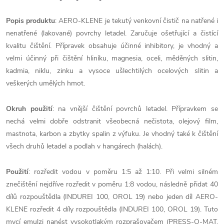
Popis produktu
: AERO-KLENE je tekutý venkovní čistič na natřené i
nenatřené (lakované) povrchy letadel. Zaručuje ošetřující a čistící
kvalitu čištění. Přípravek obsahuje účinné inhibitory, je vhodný a
velmi účinný při čištění hliníku, magnesia, oceli, měděných slitin,
kadmia, niklu, zinku a vysoce ušlechtilých ocelových slitin a
veškerých umělých hmot.
Okruh použití
: na vnější čištění povrchů letadel. Přípravkem se
nechá velmi dobře odstranit všeobecná nečistota, olejový film,
mastnota, karbon a zbytky spalin z výfuku. Je vhodný také k čištění
všech druhů letadel a podlah v hangárech (halách).
Použití
: rozředit vodou v poměru 1:5 až 1:10. Při velmi silném
znečištění nejdříve rozředit v poměru 1:8 vodou, následně přidat 40
dílů rozpouštědla (INDUREI 100, OROL 19) nebo jeden díl AERO-
KLENE rozředit 4 díly rozpouštědla (INDUREI 100, OROL 19). Tuto
mycí emulzi nanést vysokotlakým rozprašovačem (PRESS-O-MAT,