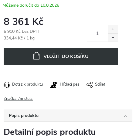
10.8.2026
8 361 Kč
6 910 Kč bez DPH
Měrná
334,44 Kč / 1 kg
cena:
VLOŽIT DO KOŠÍKU
Dotaz k produktu
Hlídací pes
Sdílet
Značka:
Amstutz
Popis produktu
Detailní popis produktu