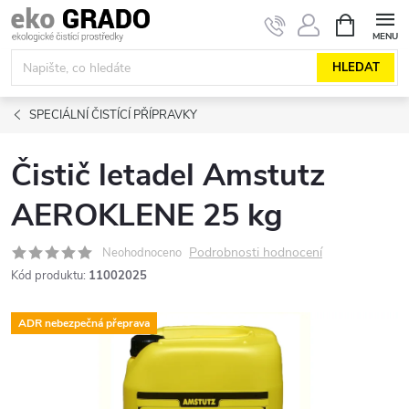
Přejít
NÁKUPNÍ
KOŠÍK
na
obsah
HLEDAT
SPECIÁLNÍ ČISTÍCÍ PŘÍPRAVKY
Čistič letadel Amstutz
AEROKLENE 25 kg
Podrobnosti hodnocení
Neohodnoceno
Kód produktu:
11002025
ADR nebezpečná přeprava