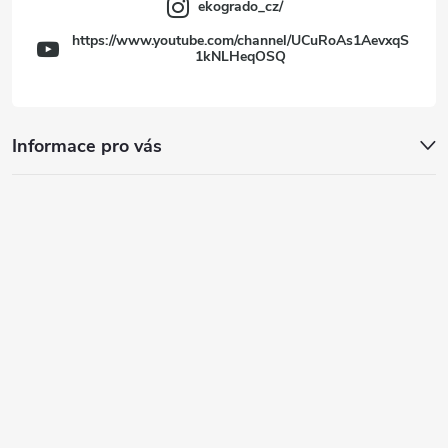
ekogrado_cz/
https://www.youtube.com/channel/UCuRoAs1AevxqS
1kNLHeqOSQ
Informace pro vás