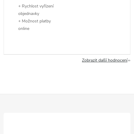
+ Rychlost vyřízení
objednavky
+ Možnost platby
online
Zobrazit další hodnocení
Z
á
p