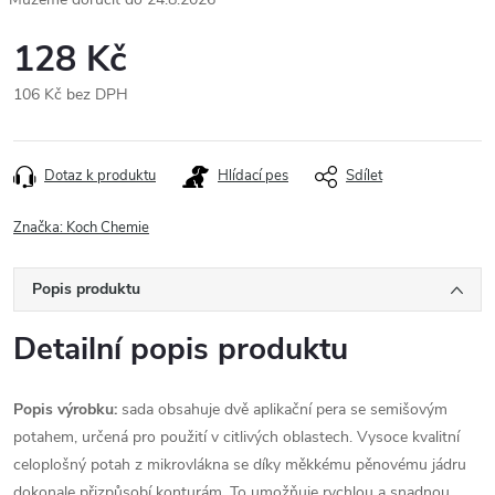
128 Kč
106 Kč bez DPH
Měrná
cena:
Dotaz k produktu
Hlídací pes
Sdílet
Značka:
Koch Chemie
Popis produktu
Detailní popis produktu
Popis výrobku:
sada obsahuje dvě aplikační pera se semišovým
potahem, určená pro použití v citlivých oblastech. Vysoce kvalitní
celoplošný potah z mikrovlákna se díky měkkému pěnovému jádru
dokonale přizpůsobí konturám. To umožňuje rychlou a snadnou