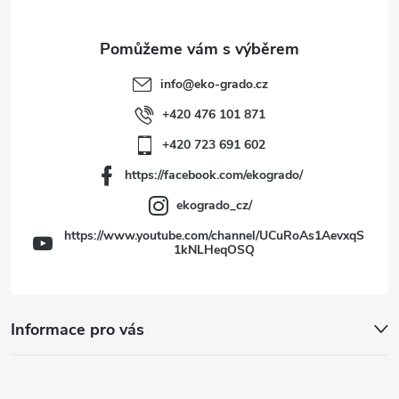
a
t
info
@
eko-grado.cz
í
+420 476 101 871
+420 723 691 602
https://facebook.com/ekogrado/
ekogrado_cz/
https://www.youtube.com/channel/UCuRoAs1AevxqS
1kNLHeqOSQ
Informace pro vás