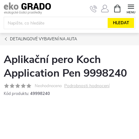
Přejít
NÁKUPNÍ
KOŠÍK
na
obsah
HLEDAT
DETALINGOVÉ VYBAVENÍ NA AUTA
Aplikační pero Koch
Application Pen 9998240
Podrobnosti hodnocení
Neohodnoceno
Kód produktu:
49998240